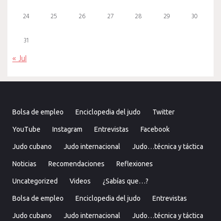
24
25
26
27
28
29
30
31
« Jul
Bolsa de empleo
Enciclopedia del judo
Twitter
YouTube
Instagram
Entrevistas
Facebook
Judo cubano
Judo internacional
Judo…técnica y táctica
Noticias
Recomendaciones
Reflexiones
Uncategorized
Videos
¿Sabías que…?
Bolsa de empleo
Enciclopedia del judo
Entrevistas
Judo cubano
Judo internacional
Judo…técnica y táctica