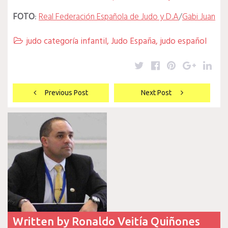
FOTO
:
Real Federación Española de Judo y D.A
/
Gabi Juan
judo categoría infantil
,
Judo España
,
judo español

Twitter
Facebook
Pinterest
Google
Lin
Navegación
Previous Post
Next Post
de
entradas
Written by
Ronaldo Veitía Quiñones