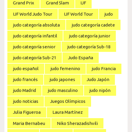
Grand Prix
Grand Slam
IJF
IJF World Judo Tour
IJF World Tour
judo
judo categoría absoluta
judo categoría cadete
judo categoría infantil
judo categoría junior
judo categoría senior
judo categoría Sub-18
judo categoría Sub-21
Judo España
judo español
judo femenino
judo Francia
judo francés
judo japones
Judo Japón
judo Madrid
judo masculino
judo nipón
judo noticias
Juegos Olímpicos
Julia Figueroa
Laura Martínez
Maria Bernabeu
Niko Sherazadishvili