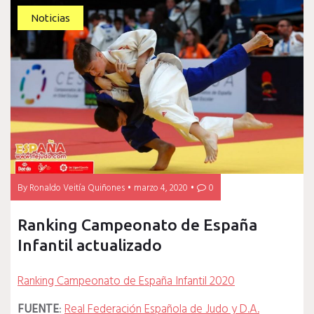
Noticias
By
Ronaldo Veitía Quiñones
marzo 4, 2020
0
Ranking Campeonato de España
Infantil actualizado
Ranking Campeonato de España Infantil 2020
FUENTE
:
Real Federación Española de Judo y D.A.