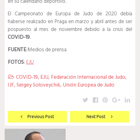
en su calendario deportivo.
El Campeonato de Europa de Judo de 2020 debía
haberse realizado en Praga en marzo y abril antes de ser
pospuesto al mes de noviembre debido a la crisis del
COVID-19
.
FUENTE
:Medios de prensa
FOTOS
:
EJU
COVID-19
,
EJU
,
Federación Internacional de Judo
,

IJF
,
Sergey Soloveychik
,
Unión Europea de Judo
Twitter
Facebook
Pinterest
Google
Lin
Navegación
Previous Post
Next Post
de
entradas