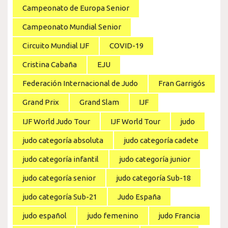
Campeonato de Europa Senior
Campeonato Mundial Senior
Circuito Mundial IJF
COVID-19
Cristina Cabaña
EJU
Federación Internacional de Judo
Fran Garrigós
Grand Prix
Grand Slam
IJF
IJF World Judo Tour
IJF World Tour
judo
judo categoría absoluta
judo categoría cadete
judo categoría infantil
judo categoría junior
judo categoría senior
judo categoría Sub-18
judo categoría Sub-21
Judo España
judo español
judo femenino
judo Francia