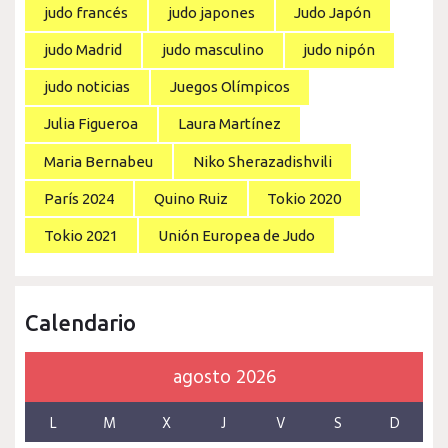
judo francés
judo japones
Judo Japón
judo Madrid
judo masculino
judo nipón
judo noticias
Juegos Olímpicos
Julia Figueroa
Laura Martínez
Maria Bernabeu
Niko Sherazadishvili
París 2024
Quino Ruiz
Tokio 2020
Tokio 2021
Unión Europea de Judo
Calendario
agosto 2026
L
M
X
J
V
S
D