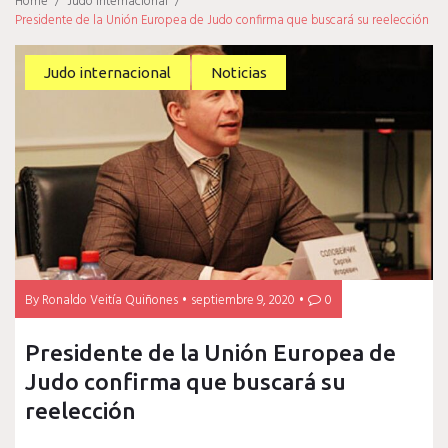
Home
/
Judo internacional
/
Presidente de la Unión Europea de Judo confirma que buscará su reelección
Judo internacional
Noticias
By
Ronaldo Veitía Quiñones
septiembre 9, 2020
0
Presidente de la Unión Europea de
Judo confirma que buscará su
reelección