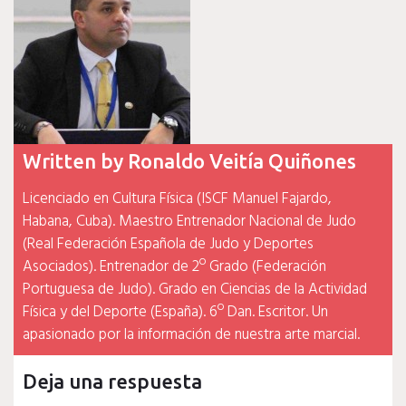
Written by
Ronaldo Veitía Quiñones
Licenciado en Cultura Física (ISCF Manuel Fajardo,
Habana, Cuba). Maestro Entrenador Nacional de Judo
(Real Federación Española de Judo y Deportes
Asociados). Entrenador de 2º Grado (Federación
Portuguesa de Judo). Grado en Ciencias de la Actividad
Física y del Deporte (España). 6º Dan. Escritor. Un
apasionado por la información de nuestra arte marcial.
Deja una respuesta