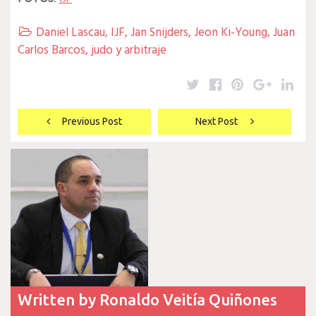
Daniel Lascau
,
IJF
,
Jan Snijders
,
Jeon Ki-Young
,
Juan

Carlos Barcos
,
judo y arbitraje
Twitter
Facebook
Pinterest
Google
Lin
Navegación
Previous Post
Next Post
de
entradas
Written by
Ronaldo Veitía Quiñones