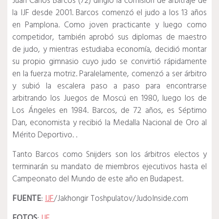
Juan Carlos Barcos (72) dirigió la comisión de arbitraje de
la IJF desde 2001. Barcos comenzó el judo a los 13 años
en Pamplona.
Como joven practicante y luego como
competidor, también aprobó sus diplomas de maestro
de judo, y mientras estudiaba economía, decidió montar
su propio gimnasio cuyo judo se convirtió rápidamente
en la fuerza motriz.
Paralelamente, comenzó a ser árbitro
y subió la escalera paso a paso para encontrarse
arbitrando los Juegos de Moscú en 1980, luego los de
Los Ángeles en 1984. Barcos, de 72 años, es Séptimo
Dan, economista y recibió la Medalla Nacional de Oro al
Mérito Deportivo. .
Tanto Barcos como Snijders son los árbitros electos y
terminarán su mandato de miembros ejecutivos hasta el
Campeonato del Mundo de este año en Budapest.
FUENTE
:
IJF
/
Jakhongir Toshpulatov/
JudoInside.com
FOTOS
:
IJF