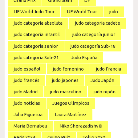
Grand Prix
Grand Slam
IJF
IJF World Judo Tour
IJF World Tour
judo
judo categoría absoluta
judo categoría cadete
judo categoría infantil
judo categoría junior
judo categoría senior
judo categoría Sub-18
judo categoría Sub-21
Judo España
judo español
judo femenino
judo Francia
judo francés
judo japones
Judo Japón
judo Madrid
judo masculino
judo nipón
judo noticias
Juegos Olímpicos
Julia Figueroa
Laura Martínez
Maria Bernabeu
Niko Sherazadishvili
París 2024
Quino Ruiz
Tokio 2020