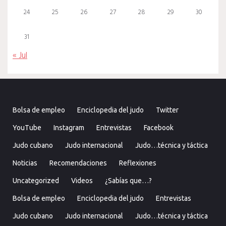
24
25
26
27
28
29
30
31
« Jul
Bolsa de empleo
Enciclopedia del judo
Twitter
YouTube
Instagram
Entrevistas
Facebook
Judo cubano
Judo internacional
Judo…técnica y táctica
Noticias
Recomendaciones
Reflexiones
Uncategorized
Videos
¿Sabías que…?
Bolsa de empleo
Enciclopedia del judo
Entrevistas
Judo cubano
Judo internacional
Judo…técnica y táctica