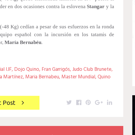
der en dos ocasiones contra la eslovena
Stangar
y la
(-48 Kg) cedían a pesar de sus esfuerzos en la ronda
equipo español con la incursión en los tatamis de
or,
María Bernabéu
.
al IJF
,
Dojo Quino
,
Fran Garrigós
,
Judo Club Brunete
,
a Martínez
,
Maria Bernabeu
,
Master Mundial
,
Quino
Twitter
Facebook
Pinterest
Google+
LinkedIn
t Post