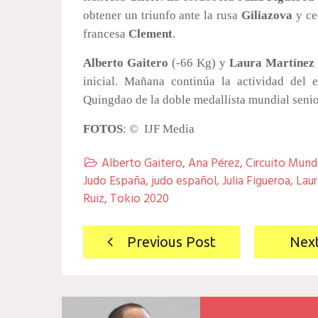
obtener un triunfo ante la rusa
Giliazova
y ce
francesa
Clement
.
Alberto Gaitero
(-66 Kg) y
Laura Martínez
inicial. Mañana continúa la actividad del 
Quingdao de la doble medallista mundial seni
FOTOS
: © IJF Media
Alberto Gaitero
,
Ana Pérez
,
Circuito Mundi

Judo España
,
judo español
,
Julia Figueroa
,
Laur
Ruiz
,
Tokio 2020
Navegación
Previous Post
Nex
de
entradas