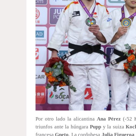
Por otro lado la alicantina
Ana Pérez
(-52 K
triunfos ante la húngara
Pupp
y la suiza
Koc
francesa
Gneto
. La cordobesa
Julia Figueroa