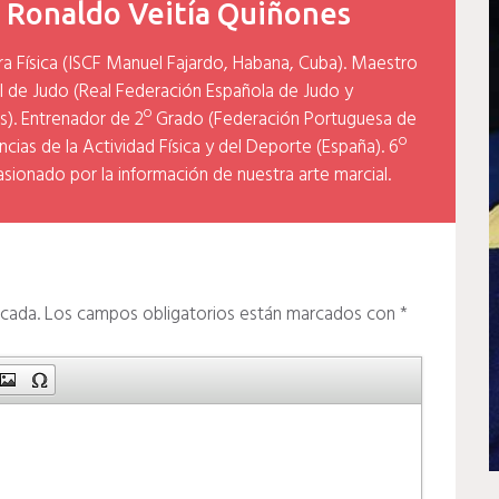
y
Ronaldo Veitía Quiñones
ra Física (ISCF Manuel Fajardo, Habana, Cuba). Maestro
l de Judo (Real Federación Española de Judo y
). Entrenador de 2º Grado (Federación Portuguesa de
cias de la Actividad Física y del Deporte (España). 6º
asionado por la información de nuestra arte marcial.
icada.
Los campos obligatorios están marcados con
*