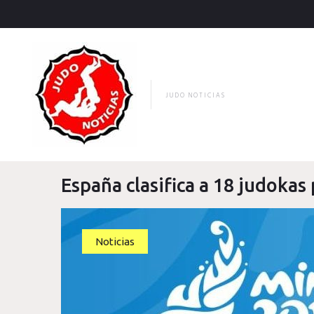
Skip
to
content
JUDO NOTICIAS
España clasifica a 18 judokas
Noticias