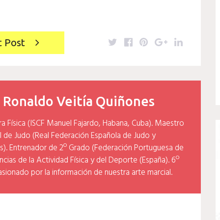
Twitter
Facebook
Pinterest
Google+
LinkedIn
t Post
y
Ronaldo Veitía Quiñones
ra Física (ISCF Manuel Fajardo, Habana, Cuba). Maestro
l de Judo (Real Federación Española de Judo y
). Entrenador de 2º Grado (Federación Portuguesa de
cias de la Actividad Física y del Deporte (España). 6º
asionado por la información de nuestra arte marcial.