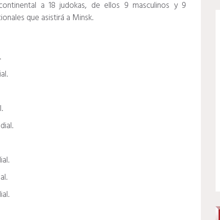
 continental a 18 judokas, de ellos 9 masculinos y 9
ionales que asistirá a Minsk.
.
al.
.
ial.
al.
al.
al.