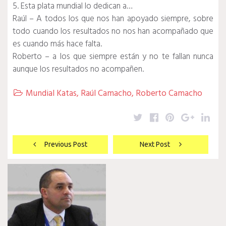
5. Esta plata mundial lo dedican a…
Raúl – A todos los que nos han apoyado siempre, sobre
todo cuando los resultados no nos han acompañado que
es cuando más hace falta.
Roberto – a los que siempre están y no te fallan nunca
aunque los resultados no acompañen.
Mundial Katas
,
Raúl Camacho
,
Roberto Camacho

Twitter
Facebook
Pinterest
Google
Lin
Navegación
Previous Post
Next Post
de
entradas