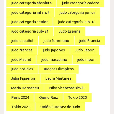
judo categoría absoluta
judo categoría cadete
judo categoría infantil
judo categoría junior
judo categoría senior
judo categoría Sub-18
judo categoría Sub-21
Judo España
judo español
judo femenino
judo Francia
judo francés
judo japones
Judo Japón
judo Madrid
judo masculino
judo nipón
judo noticias
Juegos Olímpicos
Julia Figueroa
Laura Martínez
Maria Bernabeu
Niko Sherazadishvili
París 2024
Quino Ruiz
Tokio 2020
Tokio 2021
Unión Europea de Judo