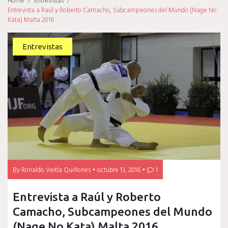
Home
/
Entrevistas
/
Entrevista a Raúl y Roberto Camacho, Subcampeones del Mundo (Nage No
Kata) Malta 2016
Entrevistas
By
Ronaldo Veitía Quiñones
octubre 13, 2016
1
Entrevista a Raúl y Roberto
Camacho, Subcampeones del Mundo
(Nage No Kata) Malta 2016