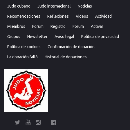
Judo cubano
Judo internacional
Noticias
Recomendaciones
Reflexiones
Videos
Actividad
Miembros
Forum
Registro
Forum
Activar
Grupos
Newsletter
Aviso legal
Política de privacidad
Política de cookies
Confirmación de donación
La donación falló
Historial de donaciones
Twitter
YouTube
Instagram
Facebook
Bolsa
Enciclopedia
Entrevistas
Judo
Judo
Judo…
Noticias
Recomendaciones
Reflexiones
Uncategorized
Videos
¿Sabías
Bolsa
Enciclop
Entre
Ju