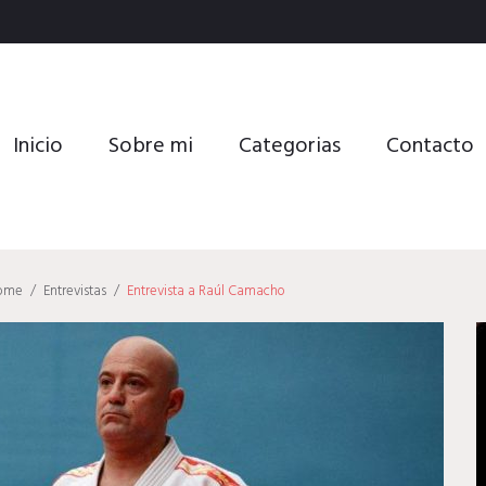
Inicio
Sobre mi
Categorias
Contacto
ome
/
Entrevistas
/
Entrevista a Raúl Camacho