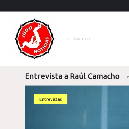
Skip
to
content
JUDO NOTICIAS
Entrevista a Raúl Camacho
H
Entrevistas