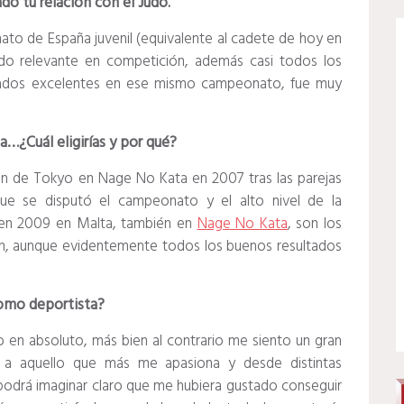
o tu relación con el Judo.
to de España juvenil (equivalente al cadete de hoy en
ado relevante en competición, además casi todos los
ltados excelentes en ese mismo campeonato, fue muy
a…¿Cuál eligirías y por qué?
n de Tokyo en Nage No Kata en 2007 tras las parejas
que se disputó el campeonato y el alto nivel de la
en 2009 en Malta, también en
Nage No Kata
, son los
n, aunque evidentemente todos los buenos resultados
como deportista?
en absoluto, más bien al contrario me siento un gran
da a aquello que más me apasiona y desde distintas
odrá imaginar claro que me hubiera gustado conseguir