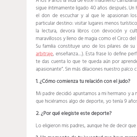
A los 9 años la vida de este madrileño cambiarí
sigue íntimamente ligado 40 años después. Un 
el don de escuchar y al que le apasionan los v
particular destino: visitar lugares menos turíst
la lectura, devora libros con devoción y cu
maravillosos y lleno de magia como el Circo del 
Su familia constituye uno de los pilares de su
arbitraje
, enseñanza…). Esta frase lo define pe
te das cuenta lo que te queda aún por aprende
apasionante”. Sin más dilaciones nuestro palco 
1. ¿Cómo comienza tu relación con el judo?
Mi padre decidió apuntarnos a mi hermano y a 
que hiciéramos algo de deporte, yo tenía 9 años
2. ¿Por qué elegiste este deporte?
Lo eligieron mis padres, aunque he de decir que 