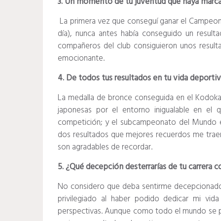
3. Un momento de tu juventud que haya marcad
La primera vez que conseguí ganar el Campeona
día), nunca antes había conseguido un result
compañeros del club consiguieron unos resu
emocionante.
4. De todos tus resultados en tu vida deportiv
La medalla de bronce conseguida en el Kodoka
japonesas por el entorno inigualable en el 
competición; y el subcampeonato del Mundo 
dos resultados que mejores recuerdos me trae
son agradables de recordar.
5. ¿Qué decepción desterrarías de tu carrera 
No considero que deba sentirme decepcionado 
privilegiado al haber podido dedicar mi vi
perspectivas. Aunque como todo el mundo se p