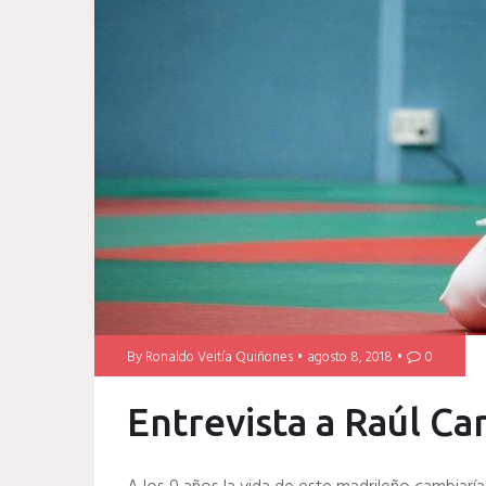
By
Ronaldo Veitía Quiñones
agosto 8, 2018
0
Entrevista a Raúl C