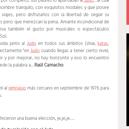
a por completo, sus padres lo apuntaban al
Judo
…al cual
hombre tranquilo, con exquisitos modales y que posee
iajes, pero disfrutarlos con la libertad de seguir su
icos pero que merezcan la pena. Amante incondicional de
ltiva también el gusto por musicales o espectáculos
Sol.
 vida junto al
Judo
en todos sus ámbitos (shiai,
katas
,
rfectamente:”en
Judo
cuando llegas a tener cierto nivel,
r y por mejorar, no hay horizonte y eso lo encuentro
cede la palabra a…
Raúl Camacho
.
mí al
gimnasio
más cercano en septiembre de 1976 para
.
hicieron una buena elección, je,je,je….