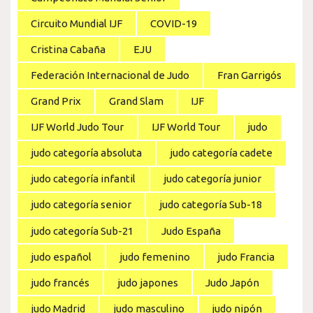
Circuito Mundial IJF
COVID-19
Cristina Cabaña
EJU
Federación Internacional de Judo
Fran Garrigós
Grand Prix
Grand Slam
IJF
IJF World Judo Tour
IJF World Tour
judo
judo categoría absoluta
judo categoría cadete
judo categoría infantil
judo categoría junior
judo categoría senior
judo categoría Sub-18
judo categoría Sub-21
Judo España
judo español
judo femenino
judo Francia
judo francés
judo japones
Judo Japón
judo Madrid
judo masculino
judo nipón