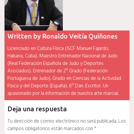
Written by
Ronaldo Veitía Quiñones
Licenciado en Cultura Física (ISCF Manuel Fajardo,
Habana, Cuba). Maestro Entrenador Nacional de Judo
(Real Federación Española de Judo y Deportes
Asociados). Entrenador de 2º Grado (Federación
Portuguesa de Judo). Grado en Ciencias de la Actividad
Física y del Deporte (España). 6º Dan. Escritor. Un
apasionado por la información de nuestra arte marcial.
Deja una respuesta
Tu dirección de correo electrónico no será publicada.
Los
campos obligatorios están marcados con
*