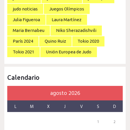
judo noticias
Juegos Olímpicos
Julia Figueroa
Laura Martínez
Maria Bernabeu
Niko Sherazadishvili
París 2024
Quino Ruiz
Tokio 2020
Tokio 2021
Unión Europea de Judo
Calendario
agosto 2026
L
M
X
J
V
S
D
1
2