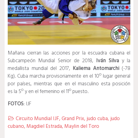
Mañana cierran las acciones por la escuadra cubana el
Subcampeón Mundial Senior de 2018,
Iván Silva
y la
medallista mundial del 2017,
Kaliema Antomarchi
(-78
Kg). Cuba marcha provisoriamente en el 10º lugar general
por países, mientras que en el masculino esta posición
es la 5º y en el femenino el 11º puesto.
FOTOS
: IJF
Circuito Mundial IJF
,
Grand Prix
,
judo cuba
,
judo

cubano
,
Magdiel Estrada
,
Maylin del Toro