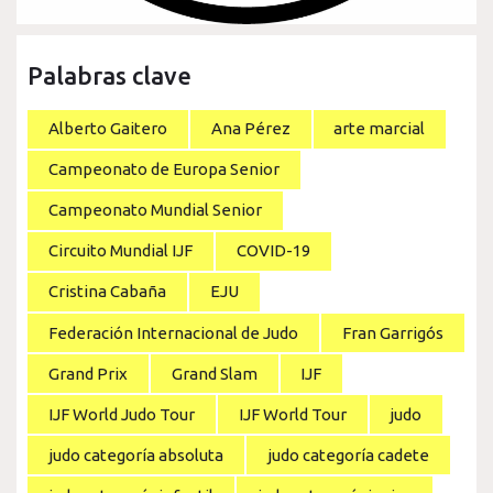
Palabras clave
Alberto Gaitero
Ana Pérez
arte marcial
Campeonato de Europa Senior
Campeonato Mundial Senior
Circuito Mundial IJF
COVID-19
Cristina Cabaña
EJU
Federación Internacional de Judo
Fran Garrigós
Grand Prix
Grand Slam
IJF
IJF World Judo Tour
IJF World Tour
judo
judo categoría absoluta
judo categoría cadete