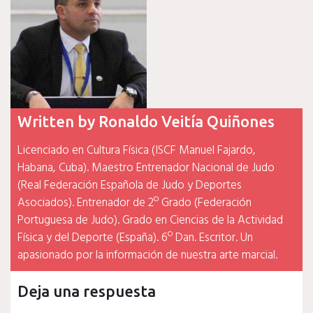
Written by
Ronaldo Veitía Quiñones
Licenciado en Cultura Física (ISCF Manuel Fajardo,
Habana, Cuba). Maestro Entrenador Nacional de Judo
(Real Federación Española de Judo y Deportes
Asociados). Entrenador de 2º Grado (Federación
Portuguesa de Judo). Grado en Ciencias de la Actividad
Física y del Deporte (España). 6º Dan. Escritor. Un
apasionado por la información de nuestra arte marcial.
Deja una respuesta