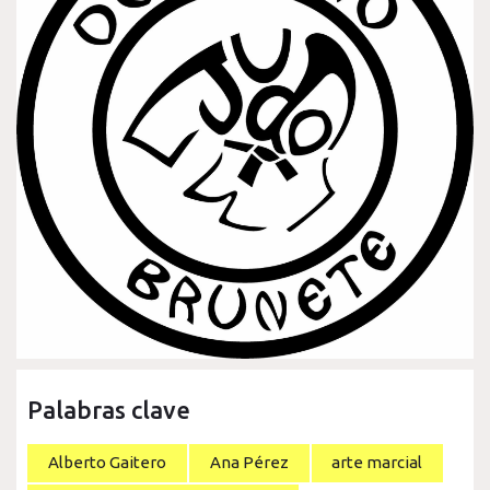
Palabras clave
Alberto Gaitero
Ana Pérez
arte marcial