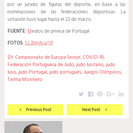
por un jurado de figuras del deporte, en base a las
nominaciones de las federaciones deportivas. La
votación tuvo lugar hasta el 23 de marzo.
FUENTE
:
M
edios de prnesa de Portugal
FOTOS
:
S.L.Bénfica
/
IJF
Campeonato de Europa Senior
,
COVID-19
,

Federación Portuguesa de Judo
,
judo lusitano
,
judo
luso
,
judo Portugal
,
judo portugués
,
Juegos Olímpicos
,
Telma Monteiro
Twitter
Facebook
Pinterest
Google
Lin
Navegación
Previous Post
Next Post
de
entradas