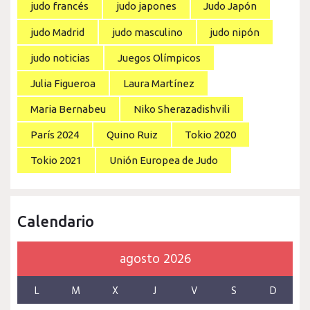
judo francés
judo japones
Judo Japón
judo Madrid
judo masculino
judo nipón
judo noticias
Juegos Olímpicos
Julia Figueroa
Laura Martínez
Maria Bernabeu
Niko Sherazadishvili
París 2024
Quino Ruiz
Tokio 2020
Tokio 2021
Unión Europea de Judo
Calendario
agosto 2026
L
M
X
J
V
S
D