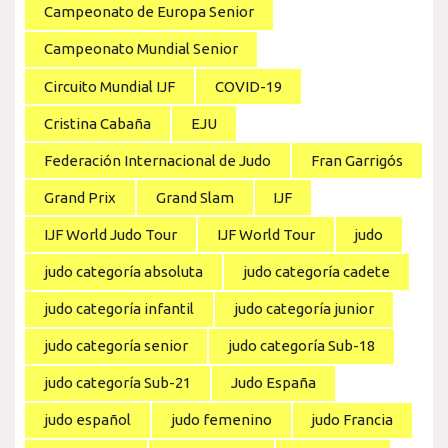
Campeonato de Europa Senior
Campeonato Mundial Senior
Circuito Mundial IJF
COVID-19
Cristina Cabaña
EJU
Federación Internacional de Judo
Fran Garrigós
Grand Prix
Grand Slam
IJF
IJF World Judo Tour
IJF World Tour
judo
judo categoría absoluta
judo categoría cadete
judo categoría infantil
judo categoría junior
judo categoría senior
judo categoría Sub-18
judo categoría Sub-21
Judo España
judo español
judo femenino
judo Francia