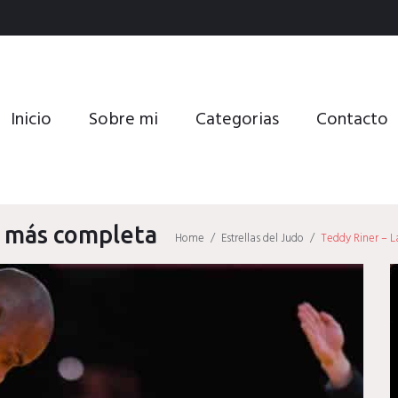
Inicio
Sobre mi
Categorias
Contacto
, más completa
Home
/
Estrellas del Judo
/
Teddy Riner – L