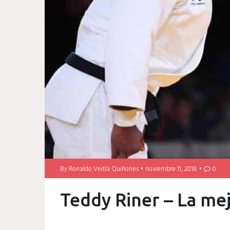
By
Ronaldo Veitía Quiñones
noviembre 11, 2018
0
Teddy Riner – La me