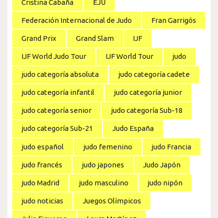
Cristina Cabaña
EJU
Federación Internacional de Judo
Fran Garrigós
Grand Prix
Grand Slam
IJF
IJF World Judo Tour
IJF World Tour
judo
judo categoría absoluta
judo categoría cadete
judo categoría infantil
judo categoría junior
judo categoría senior
judo categoría Sub-18
judo categoría Sub-21
Judo España
judo español
judo femenino
judo Francia
judo francés
judo japones
Judo Japón
judo Madrid
judo masculino
judo nipón
judo noticias
Juegos Olímpicos