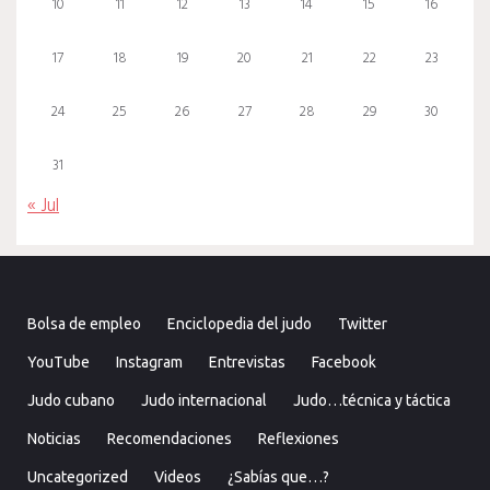
10
11
12
13
14
15
16
17
18
19
20
21
22
23
24
25
26
27
28
29
30
31
« Jul
Bolsa de empleo
Enciclopedia del judo
Twitter
YouTube
Instagram
Entrevistas
Facebook
Judo cubano
Judo internacional
Judo…técnica y táctica
Noticias
Recomendaciones
Reflexiones
Uncategorized
Videos
¿Sabías que…?