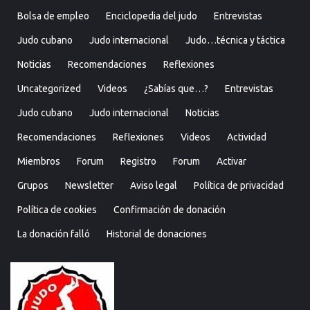
Bolsa de empleo
Enciclopedia del judo
Entrevistas
Judo cubano
Judo internacional
Judo…técnica y táctica
Noticias
Recomendaciones
Reflexiones
Uncategorized
Videos
¿Sabías que…?
Entrevistas
Judo cubano
Judo internacional
Noticias
Recomendaciones
Reflexiones
Videos
Actividad
Miembros
Forum
Registro
Forum
Activar
Grupos
Newsletter
Aviso legal
Política de privacidad
Política de cookies
Confirmación de donación
La donación falló
Historial de donaciones