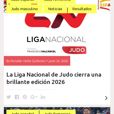
Valencia
Judo masculino
Noticias
Resultados
Club
de
Judo
By
Ronaldo Veitía Quiñones
junio 24, 2026
La Liga Nacional de Judo cierra una
brillante edición 2026
T
F
P
G
L
w
a
i
o
i
i
c
n
o
n
Judo español
Judo femenino