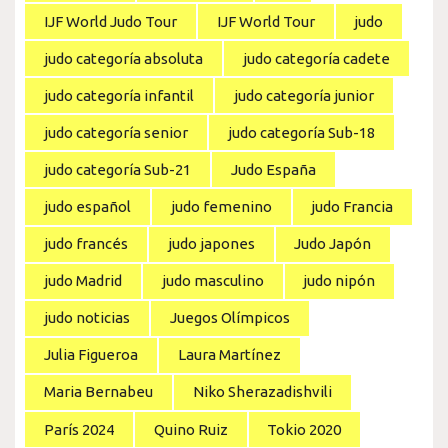
IJF World Judo Tour
IJF World Tour
judo
judo categoría absoluta
judo categoría cadete
judo categoría infantil
judo categoría junior
judo categoría senior
judo categoría Sub-18
judo categoría Sub-21
Judo España
judo español
judo femenino
judo Francia
judo francés
judo japones
Judo Japón
judo Madrid
judo masculino
judo nipón
judo noticias
Juegos Olímpicos
Julia Figueroa
Laura Martínez
Maria Bernabeu
Niko Sherazadishvili
París 2024
Quino Ruiz
Tokio 2020