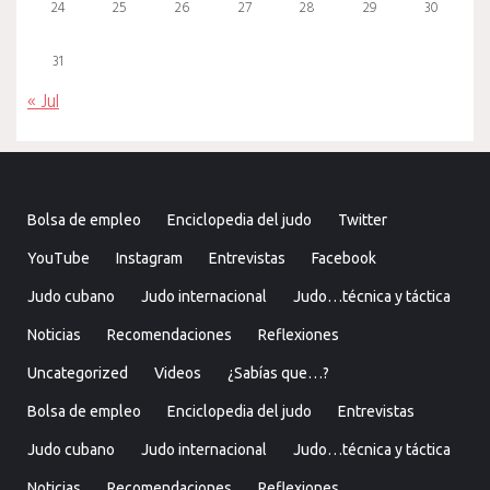
24
25
26
27
28
29
30
31
« Jul
Bolsa de empleo
Enciclopedia del judo
Twitter
YouTube
Instagram
Entrevistas
Facebook
Judo cubano
Judo internacional
Judo…técnica y táctica
Noticias
Recomendaciones
Reflexiones
Uncategorized
Videos
¿Sabías que…?
Bolsa de empleo
Enciclopedia del judo
Entrevistas
Judo cubano
Judo internacional
Judo…técnica y táctica
Noticias
Recomendaciones
Reflexiones