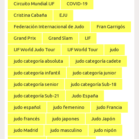
Circuito Mundial IJF
COVID-19
Cristina Cabaña
EJU
Federación Internacional de Judo
Fran Garrigós
Grand Prix
Grand Slam
IJF
IJF World Judo Tour
IJF World Tour
judo
judo categoría absoluta
judo categoría cadete
judo categoría infantil
judo categoría junior
judo categoría senior
judo categoría Sub-18
judo categoría Sub-21
Judo España
judo español
judo femenino
judo Francia
judo francés
judo japones
Judo Japón
judo Madrid
judo masculino
judo nipón