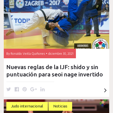
judo
y
arbitraje
By
Ronaldo Veitía Quiñones
diciembre 30, 2021
Nuevas reglas de la IJF: shido y sin
puntuación para seoi nage invertido
T
F
P
G
L
w
a
i
o
i
i
c
n
o
n
t
e
t
g
k
Judo internacional
Noticias