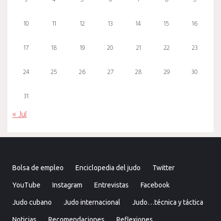
10
11
12
13
14
15
16
17
18
19
20
21
22
23
24
25
26
27
28
29
30
31
« Jul
Bolsa de empleo
Enciclopedia del judo
Twitter
YouTube
Instagram
Entrevistas
Facebook
Judo cubano
Judo internacional
Judo…técnica y táctica
Noticias
Recomendaciones
Reflexiones