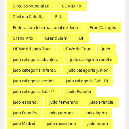
Circuito Mundial IJF
COVID-19
Cristina Cabaña
EJU
Federación Internacional de Judo
Fran Garrigós
Grand Prix
Grand Slam
IJF
IJF World Judo Tour
IJF World Tour
judo
judo categoría absoluta
judo categoría cadete
judo categoría infantil
judo categoría junior
judo categoría senior
judo categoría Sub-18
judo categoría Sub-21
Judo España
judo español
judo femenino
judo Francia
judo francés
judo japones
Judo Japón
judo Madrid
judo masculino
judo nipón