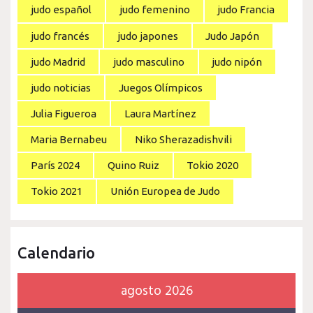
judo español
judo femenino
judo Francia
judo francés
judo japones
Judo Japón
judo Madrid
judo masculino
judo nipón
judo noticias
Juegos Olímpicos
Julia Figueroa
Laura Martínez
Maria Bernabeu
Niko Sherazadishvili
París 2024
Quino Ruiz
Tokio 2020
Tokio 2021
Unión Europea de Judo
Calendario
agosto 2026