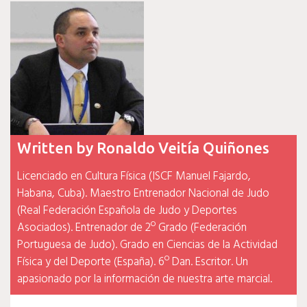
entradas
Written by
Ronaldo Veitía Quiñones
Licenciado en Cultura Física (ISCF Manuel Fajardo,
Habana, Cuba). Maestro Entrenador Nacional de Judo
(Real Federación Española de Judo y Deportes
Asociados). Entrenador de 2º Grado (Federación
Portuguesa de Judo). Grado en Ciencias de la Actividad
Física y del Deporte (España). 6º Dan. Escritor. Un
apasionado por la información de nuestra arte marcial.