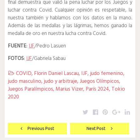
final demuestra que valió la pena luchar por los Juegos y
luchar contra Covid.
Cualquier opinión es respetable, la
nuestra también y hablamos con los datos en la mano.
Además de las medallas y las lágrimas, hemos ganado la
medalla de oro en nuestra lucha contra Covid.
FUENTE
:
IJF
/Pedro Lasuen
FOTOS
:
IJF
/Gabriela Sabau
COVID
,
Florin Daniel Lascau
,
IJF
,
judo femenino
,

judo masculino
,
judo y arbitraje
,
Juegos Olímpicos
,
Juegos Paralímpicos
,
Marius Vizer
,
París 2024
,
Tokio
2020
Twitter
Facebook
Pinterest
Google
Lin
Navegación
Previous Post
Next Post
de