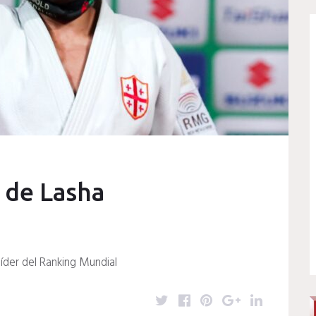
 de Lasha
íder del Ranking Mundial
T
F
P
G
L