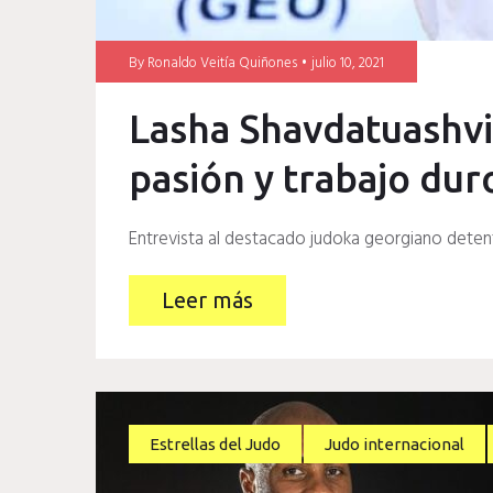
By
Ronaldo Veitía Quiñones
julio 10, 2021
Lasha Shavdatuashvil
pasión y trabajo dur
Entrevista al destacado judoka georgiano detent
Leer más
Estrellas del Judo
Judo internacional