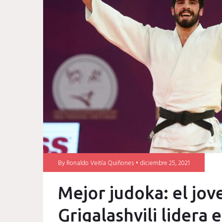
Georgia
By
Ronaldo Veitía Quiñones
diciembre 25, 2021
Mejor judoka: el jo
Grigalashvili lidera 