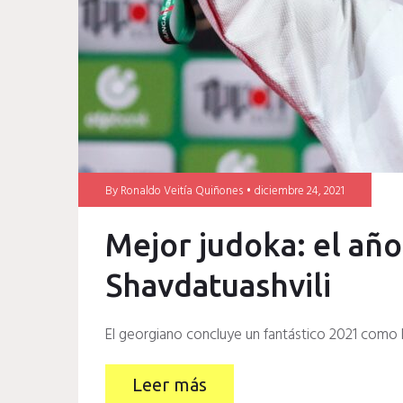
By
Ronaldo Veitía Quiñones
diciembre 24, 2021
Mejor judoka: el año
Shavdatuashvili
El georgiano concluye un fantástico 2021 como l
Leer más