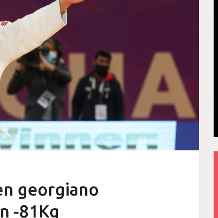
ven georgiano
en -81Kg