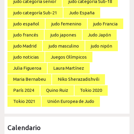
judo categoría senior
judo categoría Sub-18
judo categoría Sub-21
Judo España
judo español
judo femenino
judo Francia
judo francés
judo japones
Judo Japón
judo Madrid
judo masculino
judo nipón
judo noticias
Juegos Olímpicos
Julia Figueroa
Laura Martínez
Maria Bernabeu
Niko Sherazadishvili
París 2024
Quino Ruiz
Tokio 2020
Tokio 2021
Unión Europea de Judo
Calendario