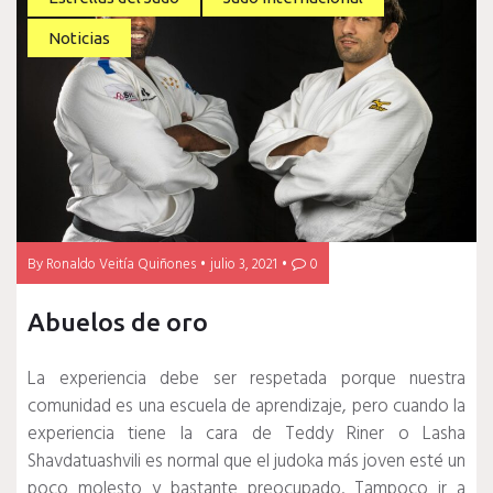
Noticias
By
Ronaldo Veitía Quiñones
julio 3, 2021
0
Abuelos de oro
La experiencia debe ser respetada porque nuestra
comunidad es una escuela de aprendizaje, pero cuando la
experiencia tiene la cara de Teddy Riner o Lasha
Shavdatuashvili es normal que el judoka más joven esté un
poco molesto y bastante preocupado.
Tampoco ir a