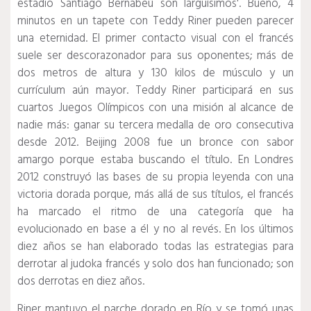
estadio Santiago Bernabeú son larguísimos'.
Bueno, 4
minutos en un tapete con Teddy Riner pueden parecer
una eternidad.
El primer contacto visual con el francés
suele ser descorazonador para sus oponentes;
más de
dos metros de altura y 130 kilos de músculo y un
currículum aún mayor.
Teddy Riner participará en sus
cuartos Juegos Olímpicos con una misión al alcance de
nadie más: ganar su tercera medalla de oro consecutiva
desde 2012. Beijing 2008 fue un bronce con sabor
amargo porque estaba buscando el título.
En Londres
2012 construyó las bases de su propia leyenda con una
victoria dorada porque, más allá de sus títulos, el francés
ha marcado el ritmo de una categoría que ha
evolucionado en base a él y no al revés.
En los últimos
diez años se han elaborado todas las estrategias para
derrotar al judoka francés y solo dos han funcionado;
son
dos derrotas en diez años.
Riner mantuvo el parche dorado en Río y se tomó unas