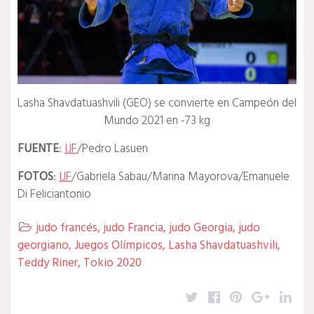
Lasha Shavdatuashvili (GEO) se convierte en Campeón del
Mundo 2021 en -73 kg
FUENTE
:
IJF
/Pedro Lasuen
FOTOS
:
IJF
/Gabriela Sabau/Marina Mayorova/Emanuele
Di Feliciantonio
judo francés
,
judo Francia
,
judo Georgia
,
judo

georgiano
,
Juegos Olímpicos
,
Lasha Shavdatuashvili
,
Teddy Riner
,
Tokio 2020
Twitter
Facebook
Pinterest
Google
Lin