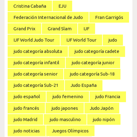
Cristina Cabaña
EJU
Federación Internacional de Judo
Fran Garrigós
Grand Prix
Grand Slam
IJF
IJF World Judo Tour
IJF World Tour
judo
judo categoría absoluta
judo categoría cadete
judo categoría infantil
judo categoría junior
judo categoría senior
judo categoría Sub-18
judo categoría Sub-21
Judo España
judo español
judo femenino
judo Francia
judo francés
judo japones
Judo Japón
judo Madrid
judo masculino
judo nipón
judo noticias
Juegos Olímpicos