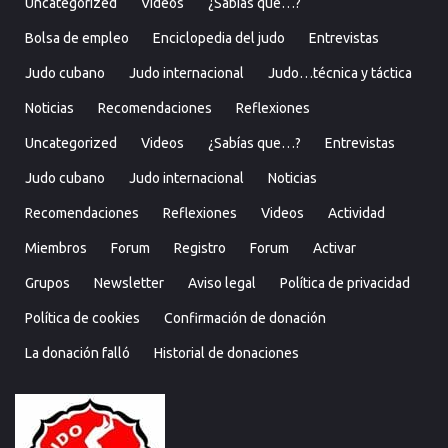
Uncategorized
Videos
¿Sabías que…?
Bolsa de empleo
Enciclopedia del judo
Entrevistas
Judo cubano
Judo internacional
Judo…técnica y táctica
Noticias
Recomendaciones
Reflexiones
Uncategorized
Videos
¿Sabías que…?
Entrevistas
Judo cubano
Judo internacional
Noticias
Recomendaciones
Reflexiones
Videos
Actividad
Miembros
Forum
Registro
Forum
Activar
Grupos
Newsletter
Aviso legal
Política de privacidad
Política de cookies
Confirmación de donación
La donación falló
Historial de donaciones