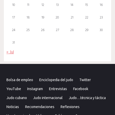
10
11
12
13
14
15
16
17
18
19
20
21
22
23
24
25
26
27
28
29
30
31
« Jul
Bolsa de empleo
Enciclopedia del judo
Twitter
YouTube
Instagram
Entrevistas
Facebook
Judo cubano
Judo internacional
Judo…técnica y táctica
Noticias
Recomendaciones
Reflexiones