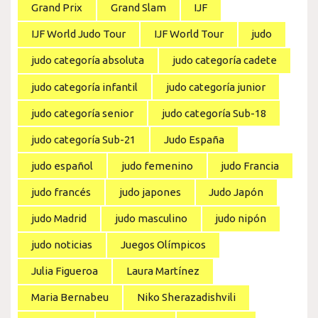
Grand Prix
Grand Slam
IJF
IJF World Judo Tour
IJF World Tour
judo
judo categoría absoluta
judo categoría cadete
judo categoría infantil
judo categoría junior
judo categoría senior
judo categoría Sub-18
judo categoría Sub-21
Judo España
judo español
judo femenino
judo Francia
judo francés
judo japones
Judo Japón
judo Madrid
judo masculino
judo nipón
judo noticias
Juegos Olímpicos
Julia Figueroa
Laura Martínez
Maria Bernabeu
Niko Sherazadishvili