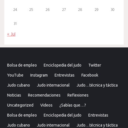
24
25
26
27
28
29
30
31
« Jul
Bolsa de empleo
Enciclopedia del judo
Twitter
YouTube
Instagram
Entrevistas
Facebook
Judo cubano
Judo internacional
Judo…técnica y táctica
Noticias
Recomendaciones
Reflexiones
Uncategorized
Videos
¿Sabías que…?
Bolsa de empleo
Enciclopedia del judo
Entrevistas
Judo cubano
Judo internacional
Judo…técnica y táctica