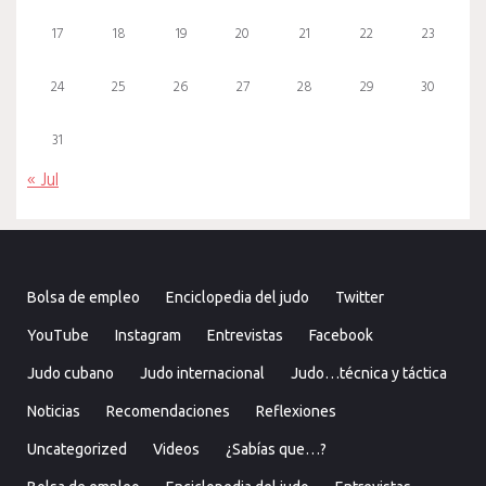
17
18
19
20
21
22
23
24
25
26
27
28
29
30
31
« Jul
Bolsa de empleo
Enciclopedia del judo
Twitter
YouTube
Instagram
Entrevistas
Facebook
Judo cubano
Judo internacional
Judo…técnica y táctica
Noticias
Recomendaciones
Reflexiones
Uncategorized
Videos
¿Sabías que…?