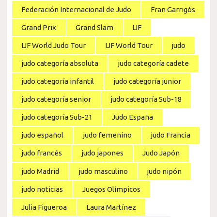
Federación Internacional de Judo
Fran Garrigós
Grand Prix
Grand Slam
IJF
IJF World Judo Tour
IJF World Tour
judo
judo categoría absoluta
judo categoría cadete
judo categoría infantil
judo categoría junior
judo categoría senior
judo categoría Sub-18
judo categoría Sub-21
Judo España
judo español
judo femenino
judo Francia
judo francés
judo japones
Judo Japón
judo Madrid
judo masculino
judo nipón
judo noticias
Juegos Olímpicos
Julia Figueroa
Laura Martínez