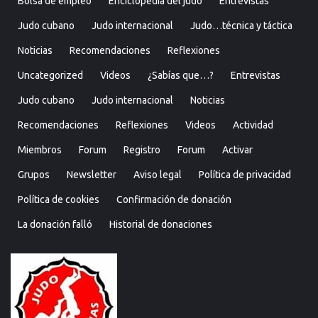
Bolsa de empleo
Enciclopedia del judo
Entrevistas
Judo cubano
Judo internacional
Judo…técnica y táctica
Noticias
Recomendaciones
Reflexiones
Uncategorized
Videos
¿Sabías que…?
Entrevistas
Judo cubano
Judo internacional
Noticias
Recomendaciones
Reflexiones
Videos
Actividad
Miembros
Forum
Registro
Forum
Activar
Grupos
Newsletter
Aviso legal
Política de privacidad
Política de cookies
Confirmación de donación
La donación falló
Historial de donaciones