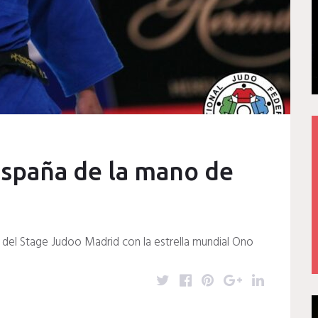
España de la mano de
 del Stage Judoo Madrid con la estrella mundial Ono
T
F
P
G
L
w
a
i
o
i
i
c
n
o
n