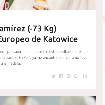
Ramírez (-73 Kg)
Europeo de Katowice
peo…pensabas que era posible este resultado antes de
era posible. En París ya me encontré bien pero no tuve
r una medalla.
T
F
P
G
L
w
a
i
o
i
i
c
n
o
n
t
e
t
g
k
t
b
e
l
e
e
o
r
e
d