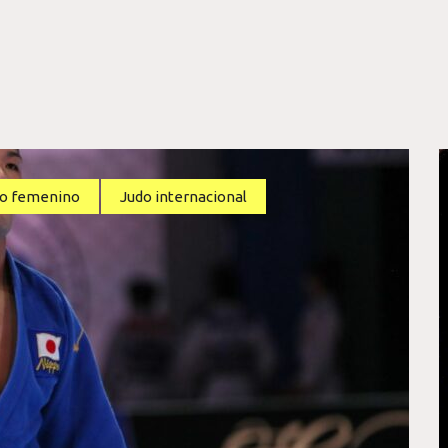
do femenino
Judo internacional