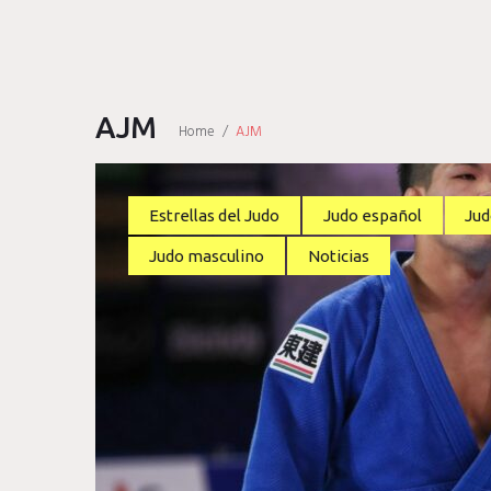
AJM
Home
/
AJM
Etiqueta:
Estrellas del Judo
Judo español
Ju
Judo masculino
Noticias
AJM