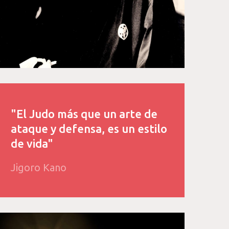
"El Judo más que un arte de
ataque y defensa, es un estilo
de vida"
Jigoro Kano