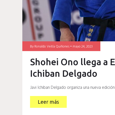
By
Ronaldo Veitía Quiñones
mayo 24, 2023
Shohei Ono llega a 
Ichiban Delgado
Javi Ichiban Delgado organiza una nueva edición
Leer más