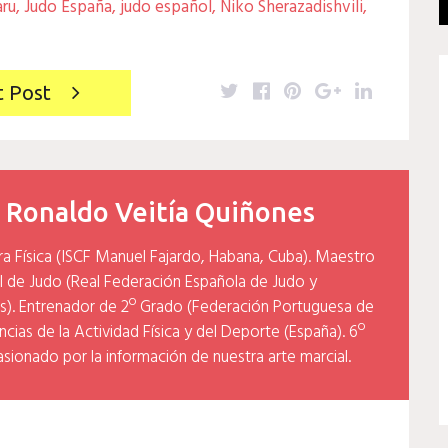
aru
,
Judo España
,
judo español
,
Niko Sherazadishvili
,
Twitter
Facebook
Pinterest
Google+
LinkedIn
t Post
y
Ronaldo Veitía Quiñones
ra Física (ISCF Manuel Fajardo, Habana, Cuba). Maestro
l de Judo (Real Federación Española de Judo y
). Entrenador de 2º Grado (Federación Portuguesa de
cias de la Actividad Física y del Deporte (España). 6º
asionado por la información de nuestra arte marcial.