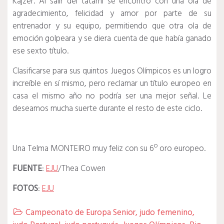
Kajzer.
Al salir del tatami se encontró con una ola de
agradecimiento, felicidad y amor por parte de su
entrenador y su equipo, permitiendo que otra ola de
emoción golpeara y se diera cuenta de que había ganado
ese sexto título.
Clasificarse para sus quintos Juegos Olímpicos es un logro
increíble en sí mismo, pero reclamar un título europeo en
casa el mismo año no podría ser una mejor señal.
Le
deseamos mucha suerte durante el resto de este ciclo.
Una Telma MONTEIRO muy feliz con su 6º oro europeo.
FUENTE
:
EJU
/Thea Cowen
FOTOS
:
EJU
Campeonato de Europa Senior
,
judo femenino
,
