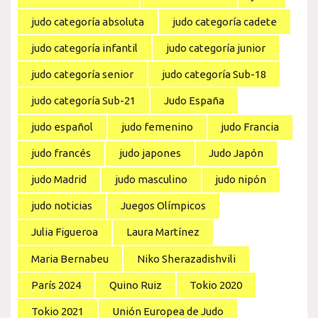
judo categoría absoluta
judo categoría cadete
judo categoría infantil
judo categoría junior
judo categoría senior
judo categoría Sub-18
judo categoría Sub-21
Judo España
judo español
judo femenino
judo Francia
judo francés
judo japones
Judo Japón
judo Madrid
judo masculino
judo nipón
judo noticias
Juegos Olímpicos
Julia Figueroa
Laura Martínez
Maria Bernabeu
Niko Sherazadishvili
París 2024
Quino Ruiz
Tokio 2020
Tokio 2021
Unión Europea de Judo