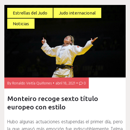
Estrellas del Judo
Judo internacional
Noticias
By
Ronaldo Veitía Quiñones
abril 18, 2021
0
Monteiro recoge sexto título
europeo con estilo
Hubo algunas actuaciones estupendas el primer día, pero
la que amasó más emoción fue indiscutiblemente Telma