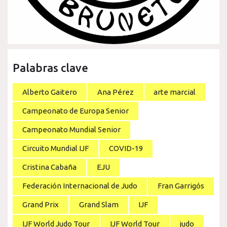
Palabras clave
Alberto Gaitero
Ana Pérez
arte marcial
Campeonato de Europa Senior
Campeonato Mundial Senior
Circuito Mundial IJF
COVID-19
Cristina Cabaña
EJU
Federación Internacional de Judo
Fran Garrigós
Grand Prix
Grand Slam
IJF
IJF World Judo Tour
IJF World Tour
judo