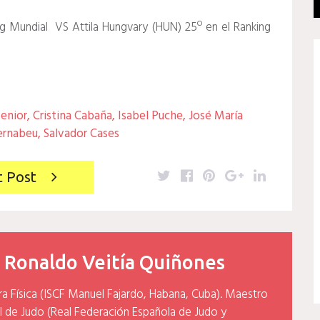
g Mundial VS Attila Hungvary (HUN) 25º en el Ranking
enior
,
Cristina Cabaña
,
Isabel Puche
,
José María
ernabeu
,
Salvador Cases
Twitter
Facebook
Pinterest
Google+
LinkedIn
t Post
y
Ronaldo Veitía Quiñones
ra Física (ISCF Manuel Fajardo, Habana, Cuba). Maestro
l de Judo (Real Federación Española de Judo y