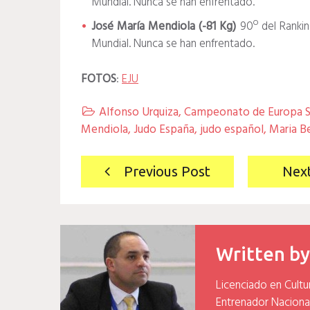
Mundial. Nunca se han enfrentado.
José María Mendiola (-81 Kg)
90º del Rankin
Mundial. Nunca se han enfrentado.
FOTOS
:
EJU
Alfonso Urquiza
,
Campeonato de Europa S

Mendiola
,
Judo España
,
judo español
,
Maria B
Navegación
Previous Post
Nex
de
entradas
Written b
Licenciado en Cultu
Entrenador Naciona