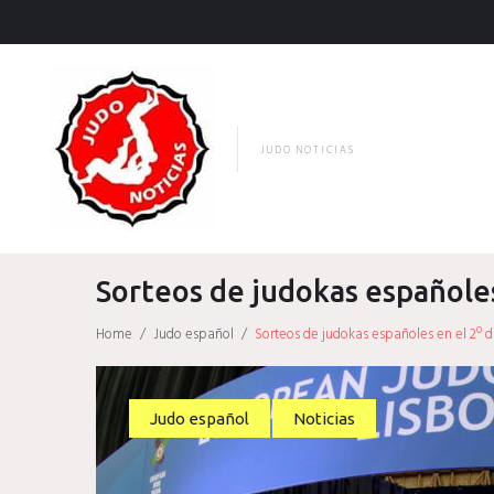
Skip
to
content
JUDO NOTICIAS
Sorteos de judokas españoles
Home
/
Judo español
/
Sorteos de judokas españoles en el 2º d
Judo español
Noticias