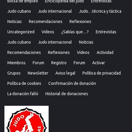
Bolsa de empleo
Enciclopedia del judo
Entrevistas
Judo cubano
Judo internacional
Judo…técnica y táctica
Noticias
Recomendaciones
Reflexiones
Uncategorized
Videos
¿Sabías que…?
Entrevistas
Judo cubano
Judo internacional
Noticias
Recomendaciones
Reflexiones
Videos
Actividad
Miembros
Forum
Registro
Forum
Activar
Grupos
Newsletter
Aviso legal
Política de privacidad
Política de cookies
Confirmación de donación
La donación falló
Historial de donaciones