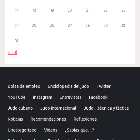
17
18
19
20
21
22
23
24
25
26
27
28
29
30
31
« Jul
Bolsa de empleo
Enciclopedia del judo
Twitter
YouTube
Instagram
Entrevistas
Facebook
Judo cubano
Judo internacional
Judo…técnica y táctica
Noticias
Recomendaciones
Reflexiones
Uncategorized
Videos
¿Sabías que…?