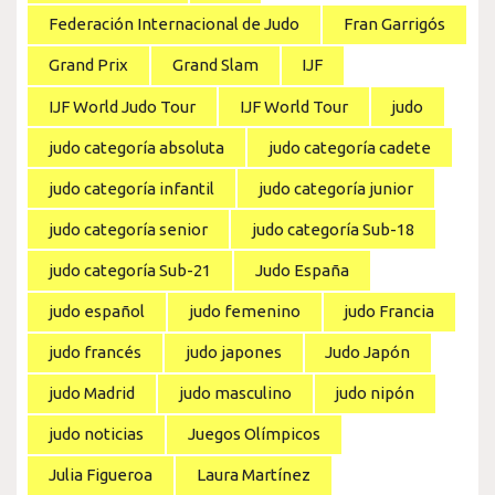
Federación Internacional de Judo
Fran Garrigós
Grand Prix
Grand Slam
IJF
IJF World Judo Tour
IJF World Tour
judo
judo categoría absoluta
judo categoría cadete
judo categoría infantil
judo categoría junior
judo categoría senior
judo categoría Sub-18
judo categoría Sub-21
Judo España
judo español
judo femenino
judo Francia
judo francés
judo japones
Judo Japón
judo Madrid
judo masculino
judo nipón
judo noticias
Juegos Olímpicos
Julia Figueroa
Laura Martínez