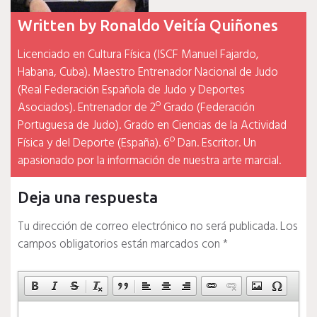
Written by
Ronaldo Veitía Quiñones
Licenciado en Cultura Física (ISCF Manuel Fajardo,
Habana, Cuba). Maestro Entrenador Nacional de Judo
(Real Federación Española de Judo y Deportes
Asociados). Entrenador de 2º Grado (Federación
Portuguesa de Judo). Grado en Ciencias de la Actividad
Física y del Deporte (España). 6º Dan. Escritor. Un
apasionado por la información de nuestra arte marcial.
Deja una respuesta
Tu dirección de correo electrónico no será publicada.
Los
campos obligatorios están marcados con
*