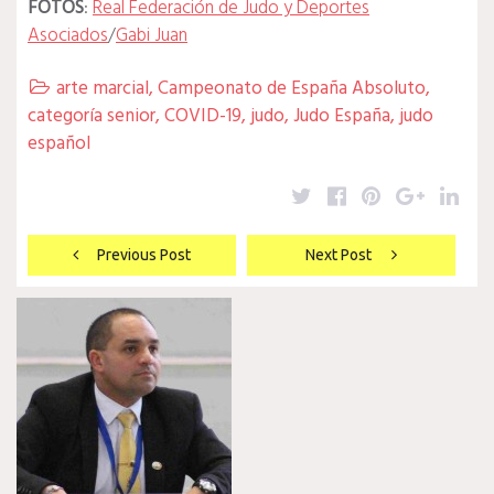
FOTOS
:
Real Federación de Judo y Deportes
Asociados
/
Gabi Juan
arte marcial
,
Campeonato de España Absoluto
,

categoría senior
,
COVID-19
,
judo
,
Judo España
,
judo
español
Twitter
Facebook
Pinterest
Google
Lin
Navegación
Previous Post
Next Post
de
entradas