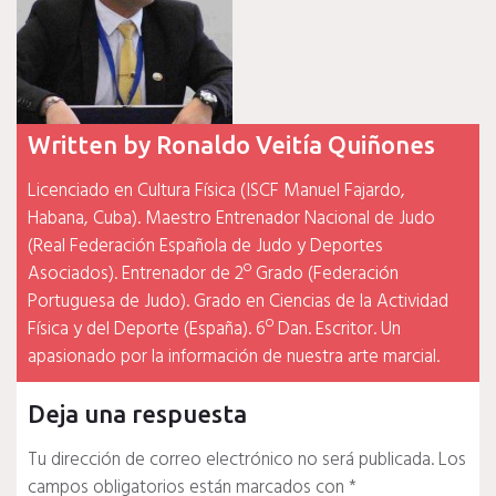
Written by
Ronaldo Veitía Quiñones
Licenciado en Cultura Física (ISCF Manuel Fajardo,
Habana, Cuba). Maestro Entrenador Nacional de Judo
(Real Federación Española de Judo y Deportes
Asociados). Entrenador de 2º Grado (Federación
Portuguesa de Judo). Grado en Ciencias de la Actividad
Física y del Deporte (España). 6º Dan. Escritor. Un
apasionado por la información de nuestra arte marcial.
Deja una respuesta
Tu dirección de correo electrónico no será publicada.
Los
campos obligatorios están marcados con
*