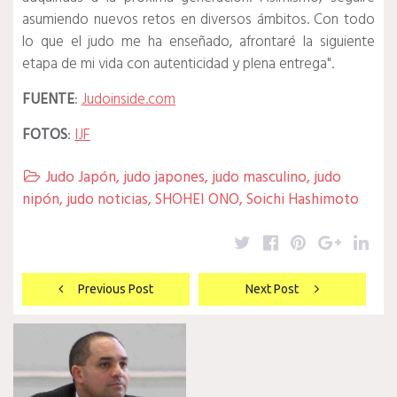
asumiendo nuevos retos en diversos ámbitos. Con todo
lo que el judo me ha enseñado, afrontaré la siguiente
etapa de mi vida con autenticidad y plena entrega".
FUENTE
:
Judoinside.com
FOTOS
:
IJF
Judo Japón
,
judo japones
,
judo masculino
,
judo

nipón
,
judo noticias
,
SHOHEI ONO
,
Soichi Hashimoto
Twitter
Facebook
Pinterest
Google
Lin
Navegación
Previous Post
Next Post
de
entradas