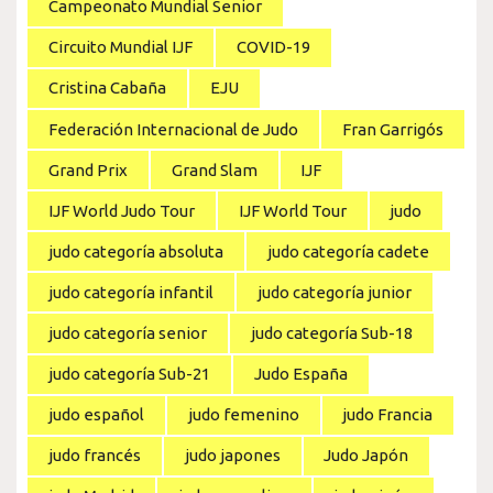
Campeonato Mundial Senior
Circuito Mundial IJF
COVID-19
Cristina Cabaña
EJU
Federación Internacional de Judo
Fran Garrigós
Grand Prix
Grand Slam
IJF
IJF World Judo Tour
IJF World Tour
judo
judo categoría absoluta
judo categoría cadete
judo categoría infantil
judo categoría junior
judo categoría senior
judo categoría Sub-18
judo categoría Sub-21
Judo España
judo español
judo femenino
judo Francia
judo francés
judo japones
Judo Japón