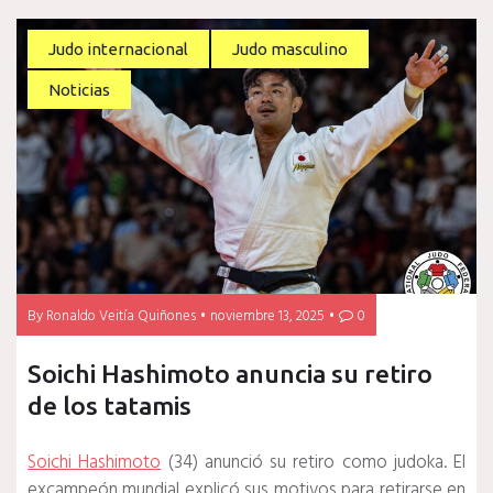
Judo internacional
Judo masculino
Noticias
By
Ronaldo Veitía Quiñones
noviembre 13, 2025
0
Soichi Hashimoto anuncia su retiro
de los tatamis
Soichi Hashimoto
(34) anunció su retiro como judoka. El
excampeón mundial explicó sus motivos para retirarse en