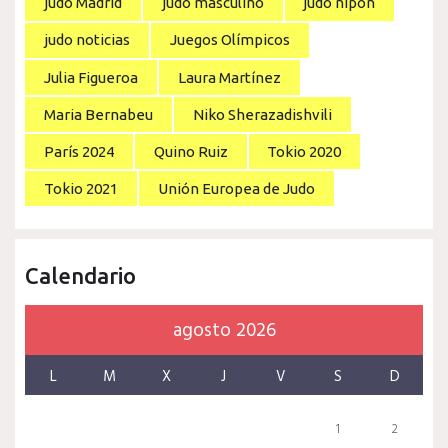
judo Madrid
judo masculino
judo nipón
judo noticias
Juegos Olímpicos
Julia Figueroa
Laura Martínez
Maria Bernabeu
Niko Sherazadishvili
París 2024
Quino Ruiz
Tokio 2020
Tokio 2021
Unión Europea de Judo
Calendario
agosto 2026
L
M
X
J
V
S
D
1
2