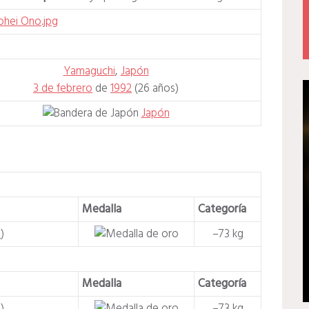
Yamaguchi
,
Japón
3 de febrero
de
1992
(26 años)
Japón
Medalla
Categoría
l
)
–73 kg
Medalla
Categoría
l
)
–73 kg