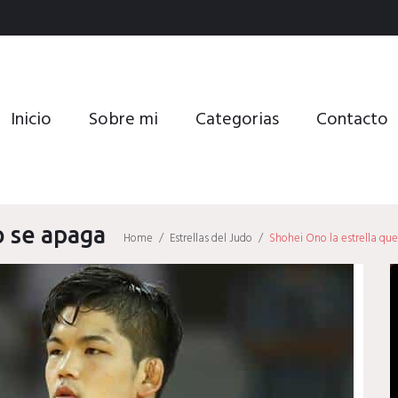
Inicio
Sobre mi
Categorias
Contacto
o se apaga
Home
/
Estrellas del Judo
/
Shohei Ono la estrella qu