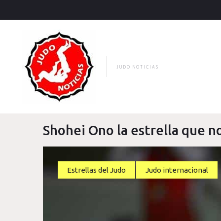
Skip
to
content
JUDO NOTICIAS
Shohei Ono la estrella que n
Estrellas del Judo
Judo internacional