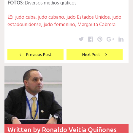
FOTOS
: Diversos medios gráficos
judo cuba
,
judo cubano
,
judo Estados Unidos
,
judo

estadounidense
,
judo femenino
,
Margarita Cabrera
Twitter
Facebook
Pinterest
Google
Lin
Navegación
Previous Post
Next Post
de
entradas
Written by
Ronaldo Veitía Quiñones