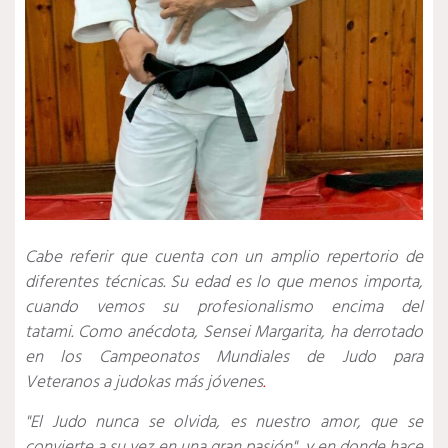
Cabe referir que cuenta con un amplio repertorio de
diferentes técnicas. Su edad es lo que menos importa,
cuando vemos su profesionalismo encima del
tatami.
Como anécdota, Sensei Margarita, ha derrotado
en los
Campeonatos Mundiales de Judo para
Veteranos
a judokas más jóvenes
.
"El Judo nunca se olvida, es nuestro amor, que se
convierte a su vez en una gran pasión", y en donde hace