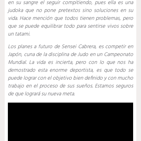
en su sangre el seguir compitiendo, pues ella es una
judoka que no pone pretextos sino soluciones en su
vida. Hace mención que todos tienen problemas, pero
que se puede equilibrar todo para sentirse vivos sobre
un tatami.
Los planes a futuro de Sensei Cabrera, es competir en
Japón, cuna de la disciplina de Judo en un Campeonato
Mundial. La vida es incierta, pero con lo que nos ha
demostrado esta enorme deportista, es que todo se
puede lograr con el objetivo bien definido y con mucho
trabajo en el proceso de sus sueños. Estamos seguros
de que logrará su nueva meta.