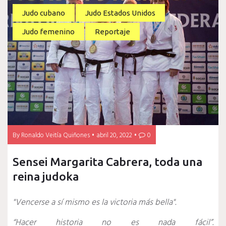
Judo cubano
Judo Estados Unidos
Judo femenino
Reportaje
By
Ronaldo Veitía Quiñones
abril 20, 2022
0
Sensei Margarita Cabrera, toda una
reina judoka
"Vencerse a sí mismo es la victoria más bella".
“Hacer historia no es nada fácil”.