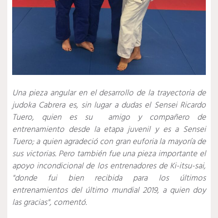
Una pieza angular en el desarrollo de la trayectoria de
judoka Cabrera es, sin lugar a dudas el Sensei Ricardo
Tuero, quien es su amigo y compañero de
entrenamiento desde la etapa juvenil y es a Sensei
Tuero; a quien agradeció con gran euforia la mayoría de
sus victorias. Pero también fue una pieza importante el
apoyo incondicional de los entrenadores de Ki-itsu-sai,
"donde fui bien recibida para los últimos
entrenamientos del último mundial 2019, a quien doy
las gracias", comentó.