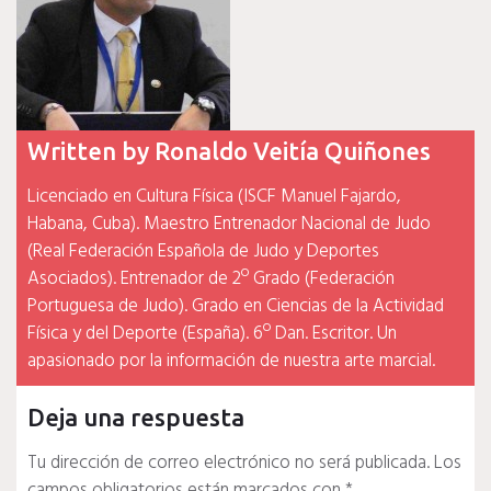
Written by
Ronaldo Veitía Quiñones
Licenciado en Cultura Física (ISCF Manuel Fajardo,
Habana, Cuba). Maestro Entrenador Nacional de Judo
(Real Federación Española de Judo y Deportes
Asociados). Entrenador de 2º Grado (Federación
Portuguesa de Judo). Grado en Ciencias de la Actividad
Física y del Deporte (España). 6º Dan. Escritor. Un
apasionado por la información de nuestra arte marcial.
Deja una respuesta
Tu dirección de correo electrónico no será publicada.
Los
campos obligatorios están marcados con
*