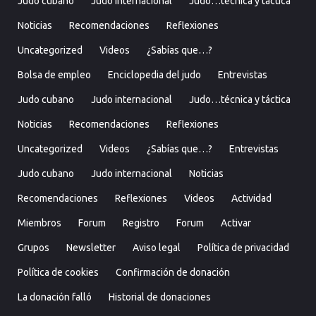
Judo cubano
Judo internacional
Judo…técnica y táctica
Noticias
Recomendaciones
Reflexiones
Uncategorized
Videos
¿Sabías que…?
Bolsa de empleo
Enciclopedia del judo
Entrevistas
Judo cubano
Judo internacional
Judo…técnica y táctica
Noticias
Recomendaciones
Reflexiones
Uncategorized
Videos
¿Sabías que…?
Entrevistas
Judo cubano
Judo internacional
Noticias
Recomendaciones
Reflexiones
Videos
Actividad
Miembros
Forum
Registro
Forum
Activar
Grupos
Newsletter
Aviso legal
Política de privacidad
Política de cookies
Confirmación de donación
La donación falló
Historial de donaciones