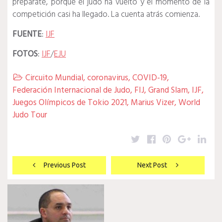
prepárate, porque el judo ha vuelto y el momento de la
competición casi ha llegado. La cuenta atrás comienza.
FUENTE
:
IJF
FOTOS
:
IJF
/
EJU
Circuito Mundial
,
coronavirus
,
COVID-19
,

Federación Internacional de Judo
,
FIJ
,
Grand Slam
,
IJF
,
Juegos Olímpicos de Tokio 2021
,
Marius Vizer
,
World
Judo Tour
Twitter
Facebook
Pinterest
Google
Lin
Navegación
Previous Post
Next Post
de
entradas