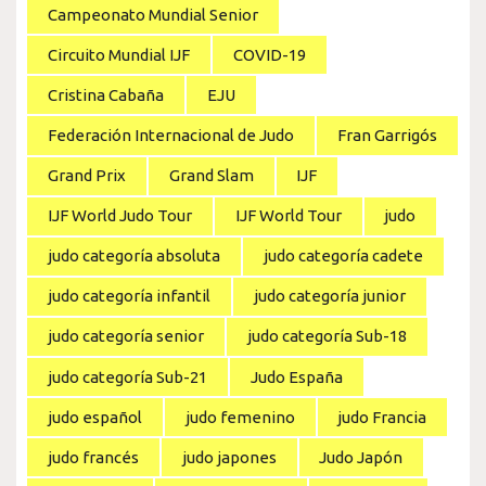
Campeonato Mundial Senior
Circuito Mundial IJF
COVID-19
Cristina Cabaña
EJU
Federación Internacional de Judo
Fran Garrigós
Grand Prix
Grand Slam
IJF
IJF World Judo Tour
IJF World Tour
judo
judo categoría absoluta
judo categoría cadete
judo categoría infantil
judo categoría junior
judo categoría senior
judo categoría Sub-18
judo categoría Sub-21
Judo España
judo español
judo femenino
judo Francia
judo francés
judo japones
Judo Japón