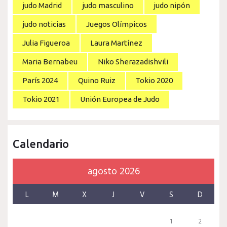
judo Madrid
judo masculino
judo nipón
judo noticias
Juegos Olímpicos
Julia Figueroa
Laura Martínez
Maria Bernabeu
Niko Sherazadishvili
París 2024
Quino Ruiz
Tokio 2020
Tokio 2021
Unión Europea de Judo
Calendario
agosto 2026
L
M
X
J
V
S
D
1
2