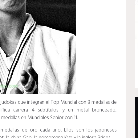
s judokas que integran el Top Mundial con 8 medallas de
fica carrera 4 subtítulos y un metal bronceado,
medallas en Mundiales Senior con 11.
 medallas de oro cada uno. Ellos son los japoneses
t, la china Gao, la norcoreana Kye y la inglesa Briggs.