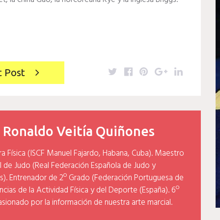
Twitter
Facebook
Pinterest
Google+
LinkedIn
t Post
y
Ronaldo Veitía Quiñones
ra Física (ISCF Manuel Fajardo, Habana, Cuba). Maestro
l de Judo (Real Federación Española de Judo y
). Entrenador de 2º Grado (Federación Portuguesa de
cias de la Actividad Física y del Deporte (España). 6º
asionado por la información de nuestra arte marcial.