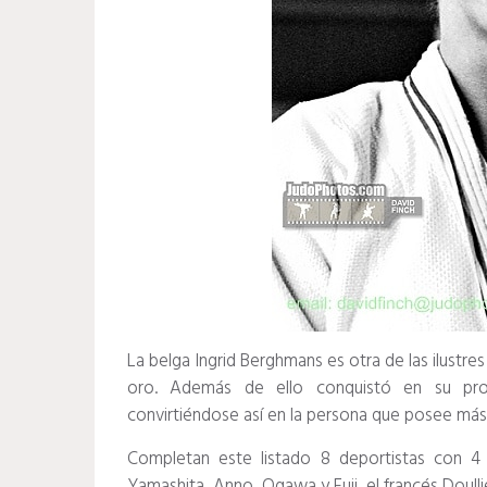
La belga Ingrid Berghmans es otra de las ilustre
oro. Además de ello conquistó en su prolí
convirtiéndose así en la persona que posee más 
Completan este listado 8 deportistas con 4
Yamashita, Anno, Ogawa y Fuji, el francés Doullie