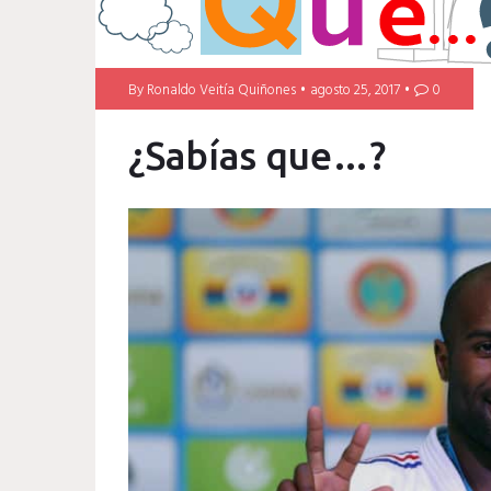
By
Ronaldo Veitía Quiñones
agosto 25, 2017
0
¿Sabías que…?