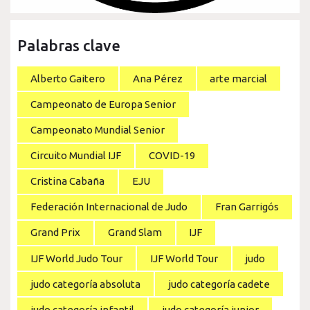
Palabras clave
Alberto Gaitero
Ana Pérez
arte marcial
Campeonato de Europa Senior
Campeonato Mundial Senior
Circuito Mundial IJF
COVID-19
Cristina Cabaña
EJU
Federación Internacional de Judo
Fran Garrigós
Grand Prix
Grand Slam
IJF
IJF World Judo Tour
IJF World Tour
judo
judo categoría absoluta
judo categoría cadete
judo categoría infantil
judo categoría junior