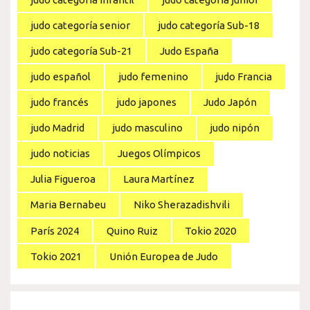
judo categoría senior
judo categoría Sub-18
judo categoría Sub-21
Judo España
judo español
judo femenino
judo Francia
judo francés
judo japones
Judo Japón
judo Madrid
judo masculino
judo nipón
judo noticias
Juegos Olímpicos
Julia Figueroa
Laura Martínez
Maria Bernabeu
Niko Sherazadishvili
París 2024
Quino Ruiz
Tokio 2020
Tokio 2021
Unión Europea de Judo