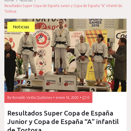
Home
/
Noticias
/
Resultados Super Copa de España Junior y Copa de España “A” infantil de
Tortosa
Noticias
By
Ronaldo Veitía Quiñones
enero 14, 2020
0
Resultados Super Copa de España
Junior y Copa de España “A” infantil
de Tortosa