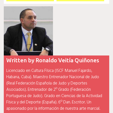
de
entradas
Written by
Ronaldo Veitía Quiñones
Licenciado en Cultura Física (ISCF Manuel Fajardo,
Habana, Cuba). Maestro Entrenador Nacional de Judo
(Real Federación Española de Judo y Deportes
Asociados). Entrenador de 2º Grado (Federación
Portuguesa de Judo). Grado en Ciencias de la Actividad
Física y del Deporte (España). 6º Dan. Escritor. Un
apasionado por la información de nuestra arte marcial.