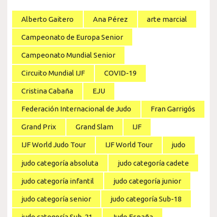
Alberto Gaitero
Ana Pérez
arte marcial
Campeonato de Europa Senior
Campeonato Mundial Senior
Circuito Mundial IJF
COVID-19
Cristina Cabaña
EJU
Federación Internacional de Judo
Fran Garrigós
Grand Prix
Grand Slam
IJF
IJF World Judo Tour
IJF World Tour
judo
judo categoría absoluta
judo categoría cadete
judo categoría infantil
judo categoría junior
judo categoría senior
judo categoría Sub-18
judo categoría Sub-21
Judo España