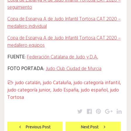
Copa de Espanya A de Judo Infantil Tortosa CAT 2020 –
seguimiento
Copa de Espanya A de Judo Infantil Tortosa CAT 2020 –
medallero individual
Copa de Espanya A de Judo Infantil Tortosa CAT 2020 –
medallero equipos
FUENTE
:
Federación Catalana de Judo y D.A.
FOTO PORTADA
:
Judo Club Ciudad de Murcia
judo catalán
,
judo Cataluña
,
judo categoría infantil
,

judo categoría junior
,
Judo España
,
judo español
,
judo
Tortosa
Twitter
Facebook
Pinterest
Google
Lin
Navegación
Previous Post
Next Post