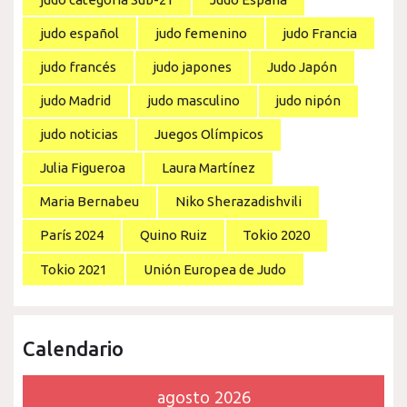
judo español
judo femenino
judo Francia
judo francés
judo japones
Judo Japón
judo Madrid
judo masculino
judo nipón
judo noticias
Juegos Olímpicos
Julia Figueroa
Laura Martínez
Maria Bernabeu
Niko Sherazadishvili
París 2024
Quino Ruiz
Tokio 2020
Tokio 2021
Unión Europea de Judo
Calendario
agosto 2026