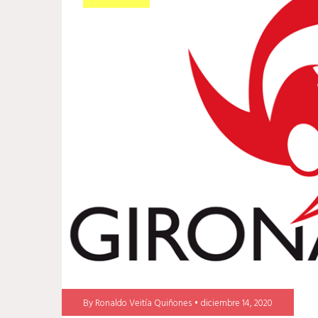
By
Ronaldo Veitía Quiñones
diciembre 14, 2020