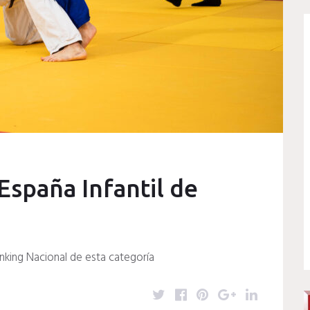
España Infantil de
nking Nacional de esta categoría
T
F
P
G
L