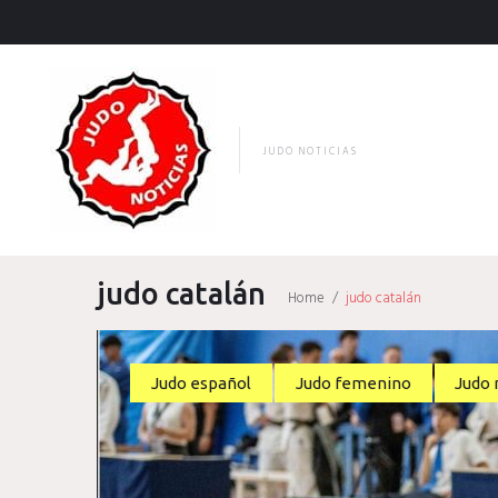
Skip
to
content
JUDO NOTICIAS
judo catalán
Home
/
judo catalán
Etiqueta:
Judo español
Judo femenino
Judo 
judo