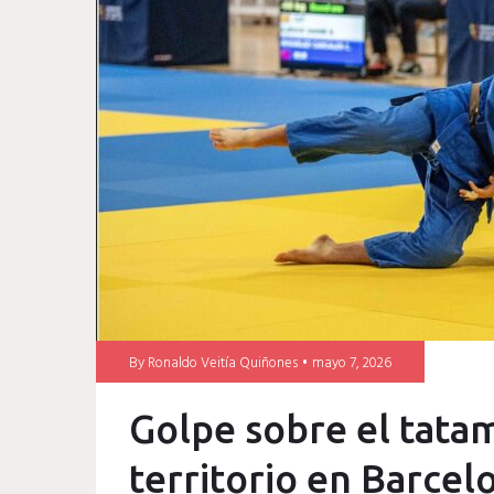
catalán
By
Ronaldo Veitía Quiñones
mayo 7, 2026
Golpe sobre el tata
territorio en Barcel