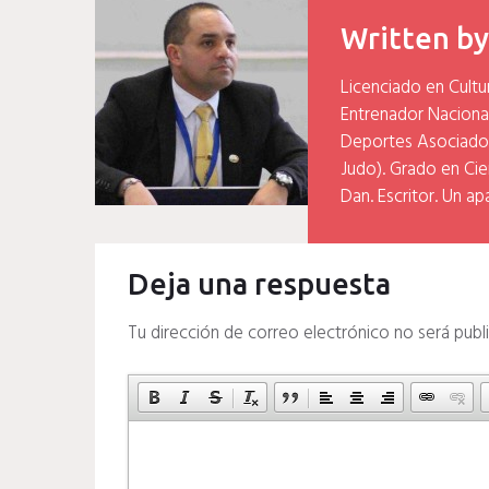
entradas
Written b
Licenciado en Cultu
Entrenador Naciona
Deportes Asociados
Judo). Grado en Cien
Dan. Escritor. Un ap
Deja una respuesta
Tu dirección de correo electrónico no será publ