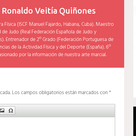
y
Ronaldo Veitía Quiñones
ra Física (ISCF Manuel Fajardo, Habana, Cuba). Maestro
l de Judo (Real Federación Española de Judo y
). Entrenador de 2º Grado (Federación Portuguesa de
cias de la Actividad Física y del Deporte (España). 6º
asionado por la información de nuestra arte marcial.
icada.
Los campos obligatorios están marcados con
*