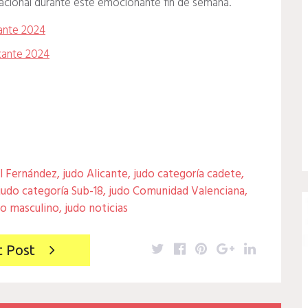
nacional durante este emocionante fin de semana.
cante 2024
cante 2024
l Fernández
,
judo Alicante
,
judo categoría cadete
,
judo categoría Sub-18
,
judo Comunidad Valenciana
,
do masculino
,
judo noticias
Twitter
Facebook
Pinterest
Google+
LinkedIn
t Post