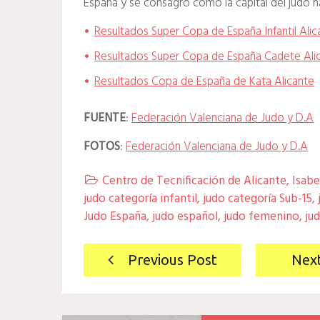
España y se consagró como la capital del judo 
Resultados Super Copa de España Infantil Ali
Resultados Super Copa de España Cadete Ali
Resultados Copa de España de Kata Alicante
FUENTE
:
Federación Valenciana de Judo y D.A
FOTOS
:
Federación Valenciana de Judo y D.A
Centro de Tecnificación de Alicante
,
Isabe

judo categoría infantil
,
judo categoría Sub-15
,
Judo España
,
judo español
,
judo femenino
,
ju
Navegación
Previous Post
Nex
de