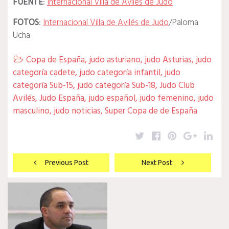
FUENTE
:
Internacional Villa de Avilés de Judo
FOTOS
:
Internacional Villa de Avilés de Judo
/Paloma
Ucha
Copa de España
,
judo asturiano
,
judo Asturias
,
judo

categoría cadete
,
judo categoría infantil
,
judo
categoría Sub-15
,
judo categoría Sub-18
,
Judo Club
Avilés
,
Judo España
,
judo español
,
judo femenino
,
judo
masculino
,
judo noticias
,
Super Copa de de España
Twitter
Facebook
Pinterest
Google
Lin
Navegación
Previous Post
Next Post
de
entradas