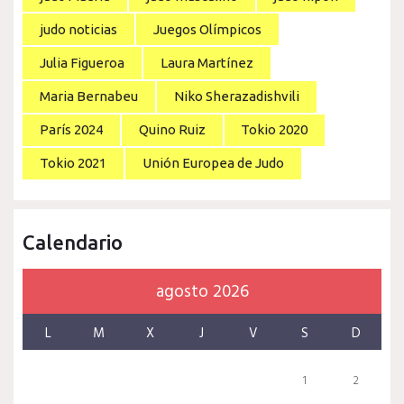
judo noticias
Juegos Olímpicos
Julia Figueroa
Laura Martínez
Maria Bernabeu
Niko Sherazadishvili
París 2024
Quino Ruiz
Tokio 2020
Tokio 2021
Unión Europea de Judo
Calendario
agosto 2026
L
M
X
J
V
S
D
1
2