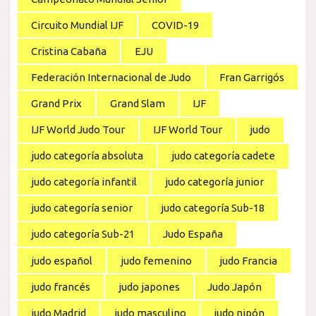
Circuito Mundial IJF
COVID-19
Cristina Cabaña
EJU
Federación Internacional de Judo
Fran Garrigós
Grand Prix
Grand Slam
IJF
IJF World Judo Tour
IJF World Tour
judo
judo categoría absoluta
judo categoría cadete
judo categoría infantil
judo categoría junior
judo categoría senior
judo categoría Sub-18
judo categoría Sub-21
Judo España
judo español
judo femenino
judo Francia
judo francés
judo japones
Judo Japón
judo Madrid
judo masculino
judo nipón