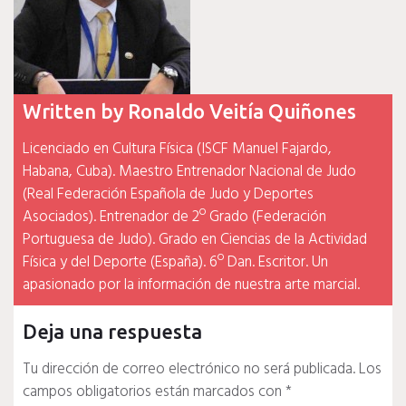
Written by
Ronaldo Veitía Quiñones
Licenciado en Cultura Física (ISCF Manuel Fajardo,
Habana, Cuba). Maestro Entrenador Nacional de Judo
(Real Federación Española de Judo y Deportes
Asociados). Entrenador de 2º Grado (Federación
Portuguesa de Judo). Grado en Ciencias de la Actividad
Física y del Deporte (España). 6º Dan. Escritor. Un
apasionado por la información de nuestra arte marcial.
Deja una respuesta
Tu dirección de correo electrónico no será publicada.
Los
campos obligatorios están marcados con
*