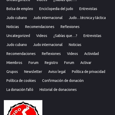
Bolsa de empleo
Enciclopedia del judo
Entrevistas
Judo cubano
Judo internacional
Judo…técnica y táctica
Noticias
Recomendaciones
Reflexiones
Uncategorized
Videos
¿Sabías que…?
Entrevistas
Judo cubano
Judo internacional
Noticias
Recomendaciones
Reflexiones
Videos
Actividad
Miembros
Forum
Registro
Forum
Activar
Grupos
Newsletter
Aviso legal
Política de privacidad
Política de cookies
Confirmación de donación
La donación falló
Historial de donaciones