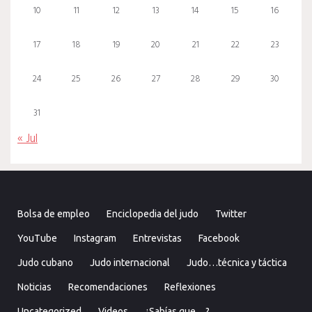
10
11
12
13
14
15
16
17
18
19
20
21
22
23
24
25
26
27
28
29
30
31
« Jul
Bolsa de empleo
Enciclopedia del judo
Twitter
YouTube
Instagram
Entrevistas
Facebook
Judo cubano
Judo internacional
Judo…técnica y táctica
Noticias
Recomendaciones
Reflexiones
Uncategorized
Videos
¿Sabías que…?