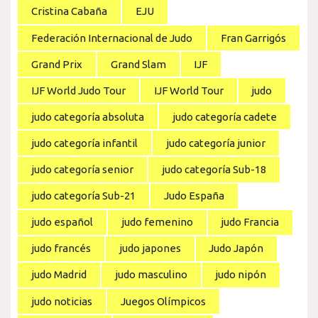
Cristina Cabaña
EJU
Federación Internacional de Judo
Fran Garrigós
Grand Prix
Grand Slam
IJF
IJF World Judo Tour
IJF World Tour
judo
judo categoría absoluta
judo categoría cadete
judo categoría infantil
judo categoría junior
judo categoría senior
judo categoría Sub-18
judo categoría Sub-21
Judo España
judo español
judo femenino
judo Francia
judo francés
judo japones
Judo Japón
judo Madrid
judo masculino
judo nipón
judo noticias
Juegos Olímpicos