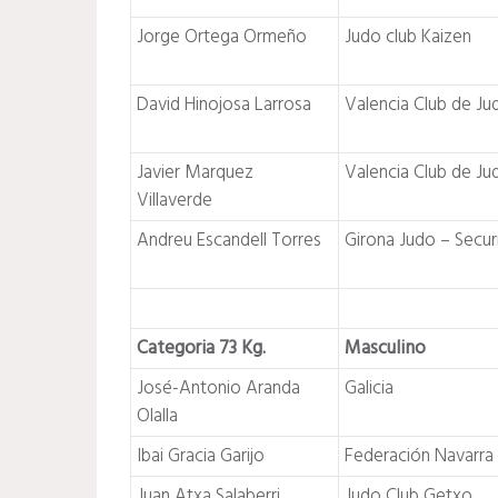
Jorge Ortega Ormeño
Judo club Kaizen
David Hinojosa Larrosa
Valencia Club de Ju
Javier Marquez
Valencia Club de Ju
Villaverde
Andreu Escandell Torres
Girona Judo – Secur
Categoria 73 Kg.
Masculino
José-Antonio Aranda
Galicia
Olalla
Ibai Gracia Garijo
Federación Navarra
Juan Atxa Salaberri
Judo Club Getxo