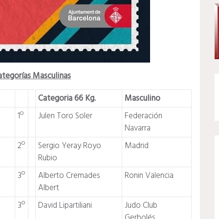
ategorías Masculinas
Categoria 66 Kg.
Masculino
1º
Julen Toro Soler
Federación
Navarra
2º
Sergio Yeray Royo
Madrid
Rubio
3º
Alberto Cremades
Ronin Valencia
Albert
3º
David Lipartiliani
Judo Club
Gerbolés