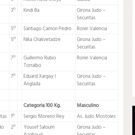
3º
Kindi Ba
Girona Judo –
Securitas
5º
Santiago Carrion Pedro
Ronin Valencia
5º
Nika Chakvetadze
Girona Judo –
Securitas
7º
Guillermo Rubio
Ronin Valencia
Torralbo
7º
Eduard Xargay I
Girona Judo –
Anglada
Securitas
Categoria 100 Kg.
Masculino
itas
1º
Sergio Moreno Rey
As. Judo Mostoles
do
2º
Yousef Saloum
Girona Judo –
Azghoud
Securitas