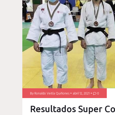
By
Ronaldo Veitía Quiñones
abril 12, 2021
0
Resultados Super C