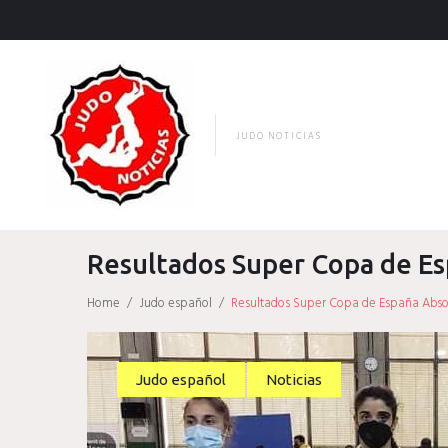
Skip
to
content
JUDO NOTICIAS
Resultados Super Copa de Es
Home
/
Judo español
/
Resultados Super Copa de España Abso
Judo español
Noticias