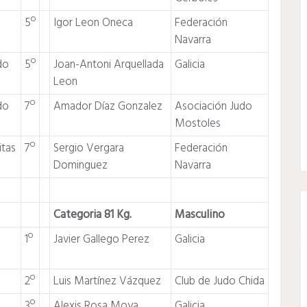
5º
Igor Leon Oneca
Federación
Navarra
do
5º
Joan-Antoni Arquellada
Galicia
Leon
do
7º
Amador Díaz Gonzalez
Asociación Judo
Mostoles
itas
7º
Sergio Vergara
Federación
Dominguez
Navarra
Categoria 81 Kg.
Masculino
1º
Javier Gallego Perez
Galicia
2º
Luis Martínez Vázquez
Club de Judo Chida
3º
Alexis Rosa Moya
Galicia