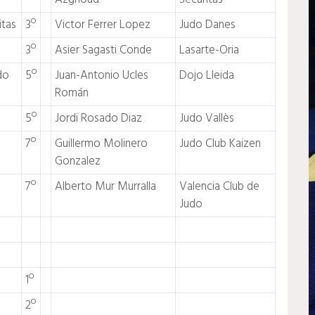
itas
3º
Victor Ferrer Lopez
Judo Danes
3º
Asier Sagasti Conde
Lasarte-Oria
do
5º
Juan-Antonio Ucles
Dojo Lleida
Román
5º
Jordi Rosado Diaz
Judo Vallès
7º
Guillermo Molinero
Judo Club Kaizen
Gonzalez
7º
Alberto Mur Murralla
Valencia Club de
Judo
1º
2º