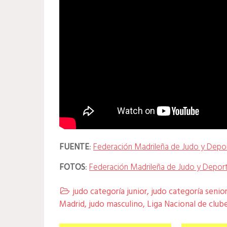
FUENTE
:
Federación Madrileña de Judo y Depo
FOTOS
:
Federación Madrileña de Judo y Depor
judo categoría junior
,
judo categoría senio

Madrid
,
judo masculino
,
Liga Nacional de club