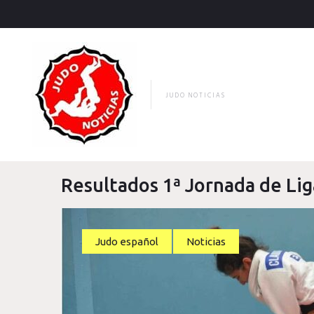
Skip
to
content
JUDO NOTICIAS
Resultados 1ª Jornada de Lig
Judo español
Noticias