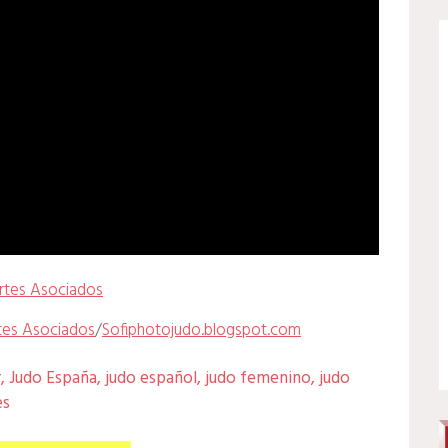
rtes Asociados
tes Asociados
/
Sofiphotojudo.blogspot.com
r
,
Judo España
,
judo español
,
judo femenino
,
judo
es