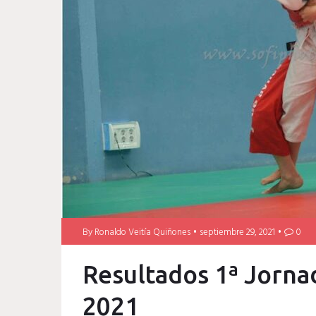
By
Ronaldo Veitía Quiñones
septiembre 29, 2021
0
Resultados 1ª Jorna
2021