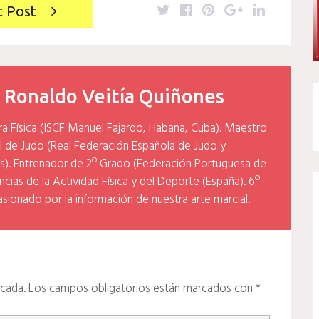
Twitter
Facebook
Pinterest
Google+
LinkedIn
t Post
y
Ronaldo Veitía Quiñones
ra Física (ISCF Manuel Fajardo, Habana, Cuba). Maestro
l de Judo (Real Federación Española de Judo y
). Entrenador de 2º Grado (Federación Portuguesa de
cias de la Actividad Física y del Deporte (España). 6º
asionado por la información de nuestra arte marcial.
icada.
Los campos obligatorios están marcados con
*