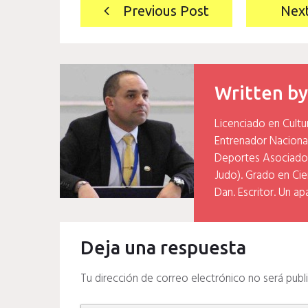
Navegación
Previous Post
Nex
de
entradas
Written b
Licenciado en Cultu
Entrenador Naciona
Deportes Asociados
Judo). Grado en Cien
Dan. Escritor. Un ap
Deja una respuesta
Tu dirección de correo electrónico no será publ