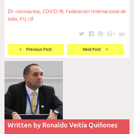
coronavirus
,
COVID-19
,
Federación Internacional de

Judo
,
FIJ
,
IJF
Twitter
Facebook
Pinterest
Google
Lin
Navegación
Previous Post
Next Post
de
entradas
Written by
Ronaldo Veitía Quiñones