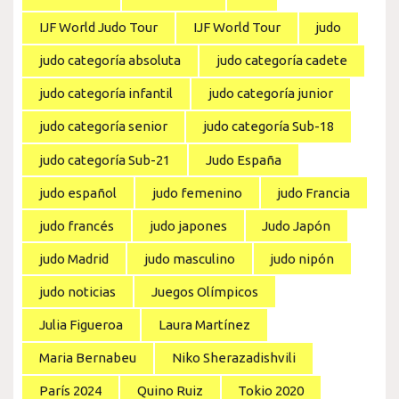
IJF World Judo Tour
IJF World Tour
judo
judo categoría absoluta
judo categoría cadete
judo categoría infantil
judo categoría junior
judo categoría senior
judo categoría Sub-18
judo categoría Sub-21
Judo España
judo español
judo femenino
judo Francia
judo francés
judo japones
Judo Japón
judo Madrid
judo masculino
judo nipón
judo noticias
Juegos Olímpicos
Julia Figueroa
Laura Martínez
Maria Bernabeu
Niko Sherazadishvili
París 2024
Quino Ruiz
Tokio 2020