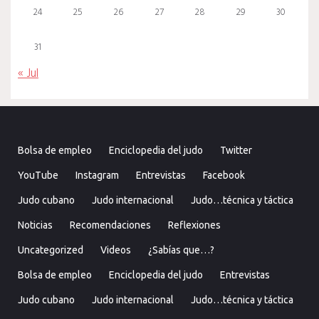
24
25
26
27
28
29
30
31
« Jul
Bolsa de empleo
Enciclopedia del judo
Twitter
YouTube
Instagram
Entrevistas
Facebook
Judo cubano
Judo internacional
Judo…técnica y táctica
Noticias
Recomendaciones
Reflexiones
Uncategorized
Videos
¿Sabías que…?
Bolsa de empleo
Enciclopedia del judo
Entrevistas
Judo cubano
Judo internacional
Judo…técnica y táctica