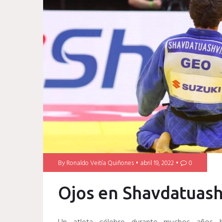
By
Ronaldo Veitía Quiñones
abril 19, 2022
0
Ojos en Shavdatuashv