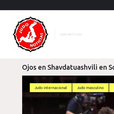
Skip
to
content
JUDO NOTICIAS
Ojos en Shavdatuashvili en S
Judo internacional
Judo masculino