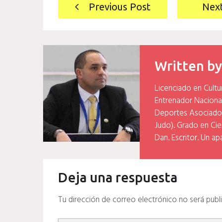
Navegación
Previous Post
Nex
de
entradas
Written b
Licenciado en Cultu
Entrenador Naciona
Deportes Asociados
Judo). Grado en Cien
Dan. Escritor. Un ap
Deja una respuesta
Tu dirección de correo electrónico no será publ