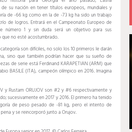
izo historia para Georgia el año pasado, Lasha
de su nación en tener títulos europeos, mundiales y
oría de -66 kg como en la de -73 kg ha sido un trabajo
trío de logros.
Entrará en el Campeonato Europeo de
 número 1 y sin duda será un objetivo para sus
lo que no esté acostumbrado.
egoría son difíciles, no solo los 10 primeros le darán
ana, sino que también podrían hacer que su sueño de
abezas de serie está Ferdinand KARAPETIAN (ARM) que
abio BASILE (ITA), campeón olímpico en 2016.
Imagina
ROV y Rustam ORUJOV son #2 y #6 respectivamente y
ado;
sucesivamente en 2017 y 2016. El primero ha tenido
tegoría de peso pesado de -81 kg, pero el intento de
a pena y se reincorporó junto a Orujov.
e Europa senior en 2017.
© Carlos Ferreira