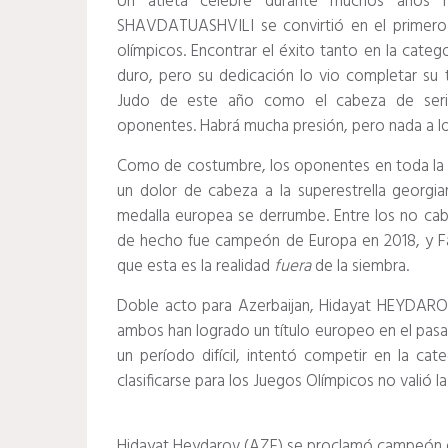
Un atleta célebre durante muchos años h
SHAVDATUASHVILI se convirtió en el primero 
olímpicos.
Encontrar el éxito tanto en la categ
duro, pero su dedicación lo vio completar su 
Judo de este año como el cabeza de serie
oponentes.
Habrá mucha presión, pero nada a 
Como de costumbre, los oponentes en toda la cat
un dolor de cabeza a la superestrella georgi
medalla europea se derrumbe.
Entre los no c
de hecho fue campeón de Europa en 2018, y F
que esta es la realidad
fuera
de la siembra.
Doble acto para Azerbaijan, Hidayat HEYDA
ambos han logrado un título europeo en el pas
un período difícil, intentó competir en la ca
clasificarse para los Juegos Olímpicos no valió l
Hidayat Heydarov (AZE) se proclamó campeón d