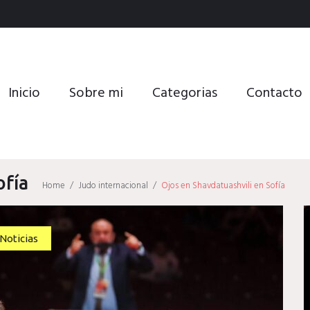
Inicio
Sobre mi
Categorias
Contacto
ofía
Home
/
Judo internacional
/
Ojos en Shavdatuashvili en Sofía
Noticias