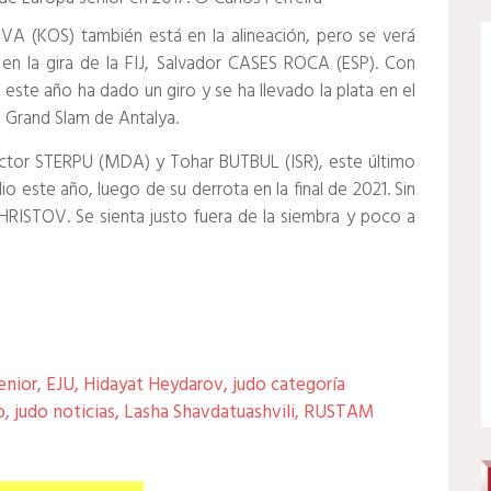
VA (KOS) también está en la alineación, pero se verá
en la gira de la FIJ, Salvador CASES ROCA (ESP).
Con
 este año ha dado un giro y se ha llevado la plata en el
l Grand Slam de Antalya.
ictor STERPU (MDA) y Tohar BUTBUL (ISR), este último
io este año, luego de su derrota en la final de 2021. Sin
 HRISTOV.
Se sienta justo fuera de la siembra y poco a
enior
,
EJU
,
Hidayat Heydarov
,
judo categoría
o
,
judo noticias
,
Lasha Shavdatuashvili
,
RUSTAM