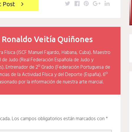
Twitter
Facebook
Pinterest
Google+
LinkedIn
t Post
y
Ronaldo Veitía Quiñones
ra Física (ISCF Manuel Fajardo, Habana, Cuba). Maestro
l de Judo (Real Federación Española de Judo y
). Entrenador de 2º Grado (Federación Portuguesa de
cias de la Actividad Física y del Deporte (España). 6º
asionado por la información de nuestra arte marcial.
icada.
Los campos obligatorios están marcados con
*