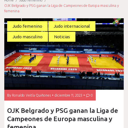
Home
/
Judo femenino
/
OJK Belgrado y PSG ganan la Liga de Campeones de Europa masculina y
femenina
Judo femenino
Judo internacional
Judo masculino
Noticias
By
Ronaldo Veitía Quiñones
diciembre 11, 2023
0
OJK Belgrado y PSG ganan la Liga de
Campeones de Europa masculina y
femenina