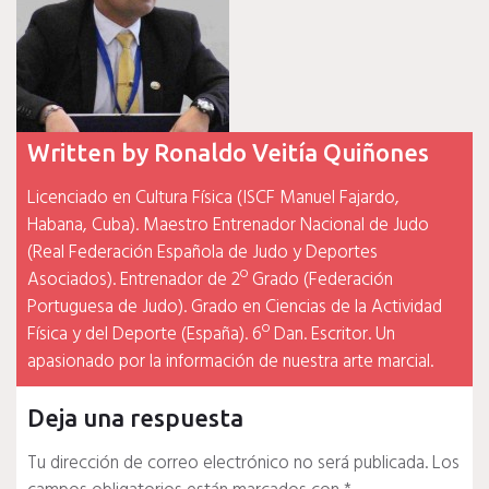
Written by
Ronaldo Veitía Quiñones
Licenciado en Cultura Física (ISCF Manuel Fajardo,
Habana, Cuba). Maestro Entrenador Nacional de Judo
(Real Federación Española de Judo y Deportes
Asociados). Entrenador de 2º Grado (Federación
Portuguesa de Judo). Grado en Ciencias de la Actividad
Física y del Deporte (España). 6º Dan. Escritor. Un
apasionado por la información de nuestra arte marcial.
Deja una respuesta
Tu dirección de correo electrónico no será publicada.
Los