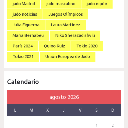
judo Madrid
judo masculino
judo nipón
judo noticias
Juegos Olímpicos
Julia Figueroa
Laura Martínez
Maria Bernabeu
Niko Sherazadishvili
París 2024
Quino Ruiz
Tokio 2020
Tokio 2021
Unión Europea de Judo
Calendario
agosto 2026
L
M
X
J
V
S
D
1
2