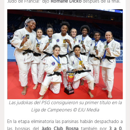
Judo de Francia!”
dijo
Romane Dicko
después de la final.
Las judokas del PSG consiguieron su primer título en la
Liga de Campeones © EJU Media
En la etapa eliminatoria las parisinas habián despachado a
las bosnias del
Judo Club Bosna
también por
3 a 0
,