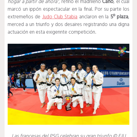
hogar a partir de ahora”,
refirió el madrileño
Cano
, el cual
marcó un ippón espectacular en la final. Por su parte los
extremeños de
Judo Club Stabia
anclaron en la
5º plaza
,
merced a un triunfo y dos desaires registrando una digna
actuación en esta exigennte competición.
Las francesas del PSG celebran su gran triunfo © EJU