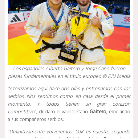
Los españoles Alberto Gaitero y Jorge Cano fueron
piezas fundamentales en el título europeo © EJU Media
“Aterrizamos aquí hace dos días y entrenamos con los
serbios. Nos sentimos como en casa desde el primer
momento.
Y todos tienen un gran corazón
competiti
vo”, declaró el vallisoletano
Gaitero
, elogiando
a sus compañeros serbios.
“
Definitivamente volveremos: OJK es nuestro segundo