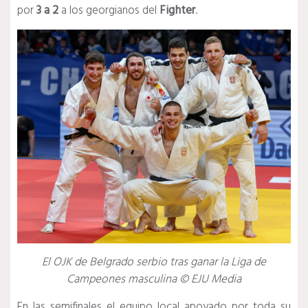
por
3 a 2
a los georgianos del
Fighter
.
El OJK de Belgrado serbio tras ganar la Liga de
Campeones masculina © EJU Media
En las semifinales el equipo local apoyado por toda su