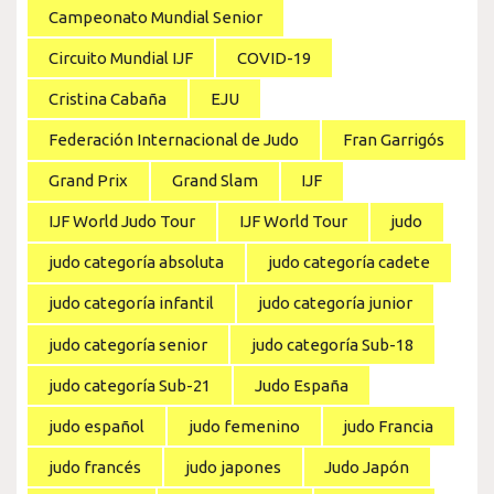
Campeonato Mundial Senior
Circuito Mundial IJF
COVID-19
Cristina Cabaña
EJU
Federación Internacional de Judo
Fran Garrigós
Grand Prix
Grand Slam
IJF
IJF World Judo Tour
IJF World Tour
judo
judo categoría absoluta
judo categoría cadete
judo categoría infantil
judo categoría junior
judo categoría senior
judo categoría Sub-18
judo categoría Sub-21
Judo España
judo español
judo femenino
judo Francia
judo francés
judo japones
Judo Japón