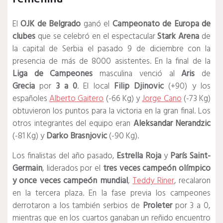
El
OJK de Belgrado
ganó el
Campeonato de Europa de
clubes
que se celebró en el espectacular
Stark Arena
de
la capital de Serbia el pasado 9 de diciembre con la
presencia de más de 8000 asistentes. En la final de la
Liga de Campeones
masculina venció al
Aris
de
Grecia
por
3 a 0
. El local
Filip Djinovic
(+90) y los
españoles
Alberto Gaitero
(-66 Kg) y
Jorge Cano
(-73 Kg)
obtuvieron los puntos para la victoria en la gran final. Los
otros integrantes del equipo eran
Aleksandar Nerandzic
(-81 Kg) y
Darko Brasnjovic
(-90 Kg).
Los finalistas del año pasado,
Estrella Roja
y
París Saint-
Germain
, liderados por el
tres veces campeón olímpico
y once veces
campeón mundial
,
Teddy Riner
, recalaron
en la tercera plaza. En la fase previa los campeones
derrotaron a los también serbios de
Proleter
por 3 a 0,
mientras que en los cuartos ganaban un reñido encuentro