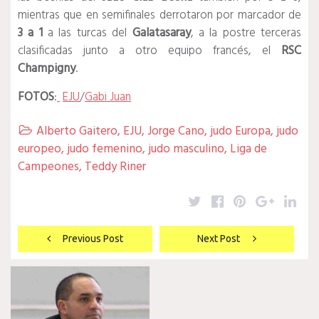
mientras que en semifinales derrotaron por marcador de
3 a 1
a las turcas del
Galatasaray
, a la postre terceras
clasificadas junto a otro equipo francés, el
RSC
Champigny
.
FOTOS
:
EJU
/
Gabi Juan
Alberto Gaitero
,
EJU
,
Jorge Cano
,
judo Europa
,
judo

europeo
,
judo femenino
,
judo masculino
,
Liga de
Campeones
,
Teddy Riner
Twitter
Facebook
Pinterest
Google
Lin
Navegación
Previous Post
Next Post
de
entradas