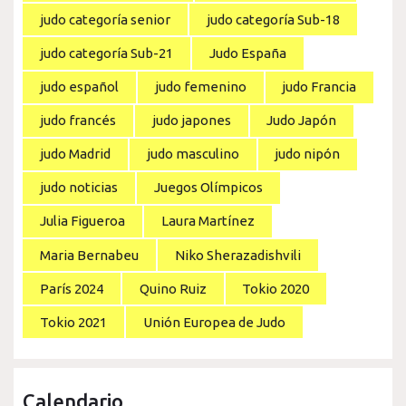
judo categoría senior
judo categoría Sub-18
judo categoría Sub-21
Judo España
judo español
judo femenino
judo Francia
judo francés
judo japones
Judo Japón
judo Madrid
judo masculino
judo nipón
judo noticias
Juegos Olímpicos
Julia Figueroa
Laura Martínez
Maria Bernabeu
Niko Sherazadishvili
París 2024
Quino Ruiz
Tokio 2020
Tokio 2021
Unión Europea de Judo
Calendario