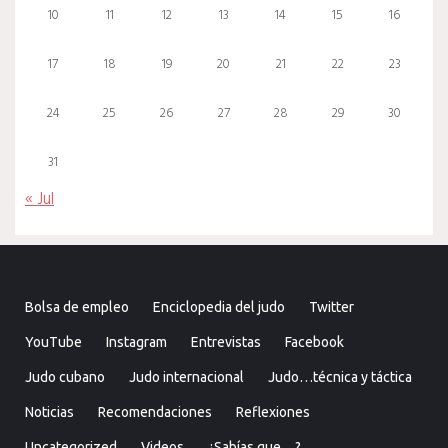
10
11
12
13
14
15
16
17
18
19
20
21
22
23
24
25
26
27
28
29
30
31
« Jul
Bolsa de empleo
Enciclopedia del judo
Twitter
YouTube
Instagram
Entrevistas
Facebook
Judo cubano
Judo internacional
Judo…técnica y táctica
Noticias
Recomendaciones
Reflexiones
Uncategorized
Videos
¿Sabías que…?