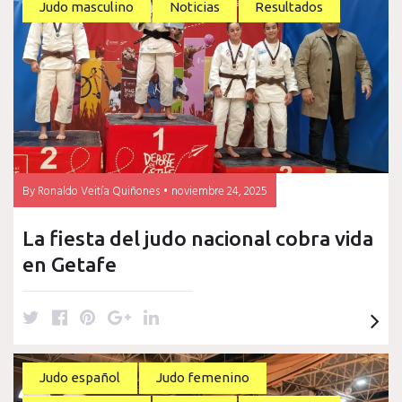
judo
Judo masculino
Noticias
Resultados
madrileño
By
Ronaldo Veitía Quiñones
noviembre 24, 2025
La fiesta del judo nacional cobra vida
en Getafe
T
F
P
G
L
w
a
i
o
i
i
c
n
o
n
t
e
t
g
k
Judo español
Judo femenino