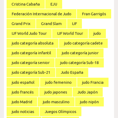
Cristina Cabaña
EJU
Federación Internacional de Judo
Fran Garrigós
Grand Prix
Grand Slam
IJF
IJF World Judo Tour
IJF World Tour
judo
judo categoría absoluta
judo categoría cadete
judo categoría infantil
judo categoría junior
judo categoría senior
judo categoría Sub-18
judo categoría Sub-21
Judo España
judo español
judo femenino
judo Francia
judo francés
judo japones
Judo Japón
judo Madrid
judo masculino
judo nipón
judo noticias
Juegos Olímpicos