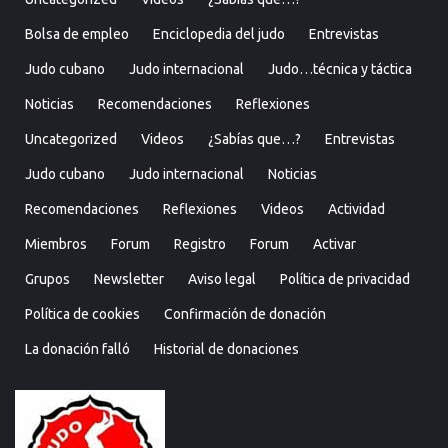
Bolsa de empleo
Enciclopedia del judo
Entrevistas
Judo cubano
Judo internacional
Judo…técnica y táctica
Noticias
Recomendaciones
Reflexiones
Uncategorized
Videos
¿Sabías que…?
Entrevistas
Judo cubano
Judo internacional
Noticias
Recomendaciones
Reflexiones
Videos
Actividad
Miembros
Forum
Registro
Forum
Activar
Grupos
Newsletter
Aviso legal
Política de privacidad
Política de cookies
Confirmación de donación
La donación falló
Historial de donaciones