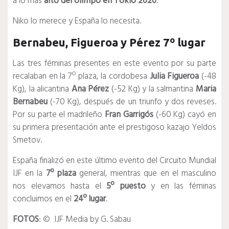
a lo más
alto del olimpo en Tokio 2020
.
Niko lo merece y España lo necesita.
Bernabeu, Figueroa y Pérez 7º lugar
Las tres féminas presentes en este evento por su parte
recalaban en la 7º plaza, la cordobesa
Julia Figueroa
(-48
Kg), la alicantina
Ana Pérez
(-52 Kg) y la salmantina
Maria
Bernabeu
(-70 Kg), después de un triunfo y dos reveses.
Por su parte el madrileño
Fran Garrigós
(-60 Kg) cayó en
su primera presentación ante el prestigoso kazajo Yeldos
Smetov.
España finalizó en este último evento del Circuito Mundial
IJF en la
7º plaza
general, mientras que en el masculino
nos elevamos hasta el
5º puesto
y en las féminas
concluimos en el
24º lugar
.
FOTOS
: © IJF Media by G. Sabau