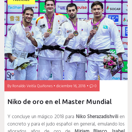
By
Ronaldo Veitía Quiñones
diciembre 16, 2018
0
Niko de oro en el Master Mundial
Y concluye un mágico 2018 para
Niko Sherazadishvili
en
concreto y para el judo español en general, emulando los
añorados años de oro de
Miriam Blasco
.
Isabel