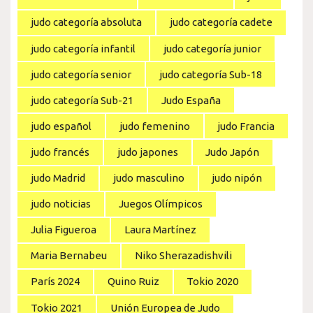
judo categoría absoluta
judo categoría cadete
judo categoría infantil
judo categoría junior
judo categoría senior
judo categoría Sub-18
judo categoría Sub-21
Judo España
judo español
judo femenino
judo Francia
judo francés
judo japones
Judo Japón
judo Madrid
judo masculino
judo nipón
judo noticias
Juegos Olímpicos
Julia Figueroa
Laura Martínez
Maria Bernabeu
Niko Sherazadishvili
París 2024
Quino Ruiz
Tokio 2020
Tokio 2021
Unión Europea de Judo