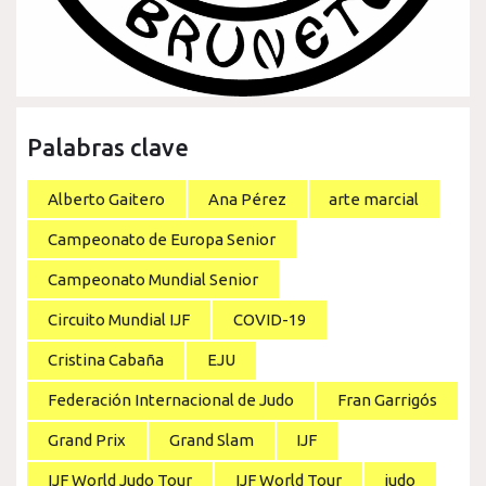
Palabras clave
Alberto Gaitero
Ana Pérez
arte marcial
Campeonato de Europa Senior
Campeonato Mundial Senior
Circuito Mundial IJF
COVID-19
Cristina Cabaña
EJU
Federación Internacional de Judo
Fran Garrigós
Grand Prix
Grand Slam
IJF
IJF World Judo Tour
IJF World Tour
judo