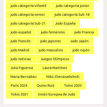
judo categoría infantil
judo categoría junior
judo categoría senior
judo categoría Sub-18
judo categoría Sub-21
Judo España
judo español
judo femenino
judo Francia
judo francés
judo japones
Judo Japón
judo Madrid
judo masculino
judo nipón
judo noticias
Juegos Olímpicos
Julia Figueroa
Laura Martínez
Maria Bernabeu
Niko Sherazadishvili
París 2024
Quino Ruiz
Tokio 2020
Tokio 2021
Unión Europea de Judo