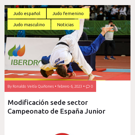
Judo español
Judo femenino
Judo masculino
Noticias
By
Ronaldo Veitía Quiñones
febrero 6, 2023
0
Modificación sede sector
Campeonato de España Junior