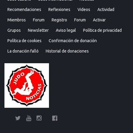
Recomendaciones
Reflexiones
Videos
Actividad
Miembros
Forum
Registro
Forum
Activar
Grupos
Newsletter
Aviso legal
Política de privacidad
Política de cookies
Confirmación de donación
La donación falló
Historial de donaciones
Twitter
YouTube
Instagram
Facebook
Bolsa
Enciclopedia
Entrevistas
Judo
Judo
Judo…
Noticias
Recomendaciones
Reflexiones
Uncategorized
Videos
¿Sabías
Bolsa
Enciclop
Entre
Ju
de
del
cubano
internacional
técnica
que…?
de
del
cu
Judo
Judo…
Noticias
Recomendaciones
Reflexiones
Uncategorized
Videos
¿Sabías
Entrevistas
Judo
Judo
Noticias
Recomendaciones
Reflexiones
Videos
Actividad
Miembros
Forum
Registro
Forum
Activar
Grupo
New