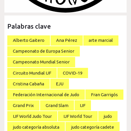
Palabras clave
Alberto Gaitero
Ana Pérez
arte marcial
Campeonato de Europa Senior
Campeonato Mundial Senior
Circuito Mundial IJF
COVID-19
Cristina Cabaña
EJU
Federación Internacional de Judo
Fran Garrigós
Grand Prix
Grand Slam
IJF
IJF World Judo Tour
IJF World Tour
judo
judo categoría absoluta
judo categoría cadete