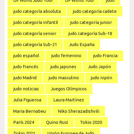
IJF World Judo Tour
IJF World Tour
judo
judo categoría absoluta
judo categoría cadete
judo categoría infantil
judo categoría junior
judo categoría senior
judo categoría Sub-18
judo categoría Sub-21
Judo España
judo español
judo femenino
judo Francia
judo francés
judo japones
Judo Japón
judo Madrid
judo masculino
judo nipón
judo noticias
Juegos Olímpicos
Julia Figueroa
Laura Martínez
Maria Bernabeu
Niko Sherazadishvili
París 2024
Quino Ruiz
Tokio 2020
Tokio 2021
Unión Europea de Judo