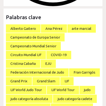
Palabras clave
Alberto Gaitero
Ana Pérez
arte marcial
Campeonato de Europa Senior
Campeonato Mundial Senior
Circuito Mundial IJF
COVID-19
Cristina Cabaña
EJU
Federación Internacional de Judo
Fran Garrigós
Grand Prix
Grand Slam
IJF
IJF World Judo Tour
IJF World Tour
judo
judo categoría absoluta
judo categoría cadete