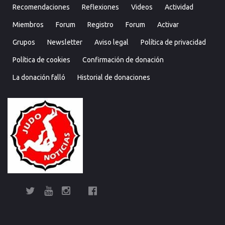
Recomendaciones
Reflexiones
Videos
Actividad
Miembros
Forum
Registro
Forum
Activar
Grupos
Newsletter
Aviso legal
Política de privacidad
Política de cookies
Confirmación de donación
La donación falló
Historial de donaciones
Twitter
YouTube
Instagram
Facebook
Bolsa
Enciclopedia
Entrevistas
Judo
Judo
Judo…
Noticias
Recomendaciones
Reflexiones
Uncategorized
Videos
¿Sabías
Bolsa
Enciclop
Entre
Ju
de
del
cubano
internacional
técnica
que…?
de
del
cu
Judo
Judo…
Noticias
Recomendaciones
Reflexiones
Uncategorized
Videos
¿Sabías
Entrevistas
Judo
Judo
Noticias
Recomendaciones
Reflexiones
Videos
Actividad
Miembros
Forum
Registro
Forum
Activar
Grupo
New
empleo
judo
y
empleo
judo