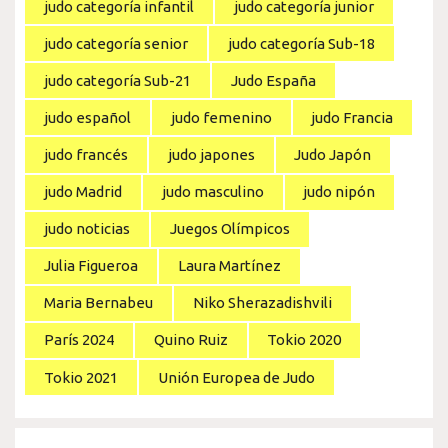
judo categoría infantil
judo categoría junior
judo categoría senior
judo categoría Sub-18
judo categoría Sub-21
Judo España
judo español
judo femenino
judo Francia
judo francés
judo japones
Judo Japón
judo Madrid
judo masculino
judo nipón
judo noticias
Juegos Olímpicos
Julia Figueroa
Laura Martínez
Maria Bernabeu
Niko Sherazadishvili
París 2024
Quino Ruiz
Tokio 2020
Tokio 2021
Unión Europea de Judo