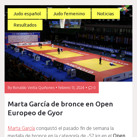
Judo español
Judo femenino
Noticias
Resultados
By
Ronaldo Veitía Quiñones
febrero 13, 2024
0
Marta García de bronce en Open
Europeo de Gyor
Marta García
conquistó el pasado fin de semana la
medalla de bronce en la categoría de -57 kg en el
Open