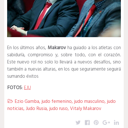
En los últimos años,
Makarov
ha guiado a los atletas con
sabiduría, compromiso y, sobre todo, con el corazón.
Este nuevo rol no solo lo llevará a nuevos desafíos, sino
también a nuevas alturas, en los que seguramente seguirá
sumando éxitos
FOTOS
:
EJU
Ezio Gamba
,
judo femenino
,
judo masculino
,
judo

noticias
,
Judo Rusia
,
judo ruso
,
Vitaly Makarov
Twitter
Facebook
Pinterest
Google
Lin