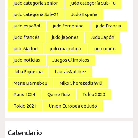
judo categoría senior
judo categoría Sub-18
judo categoría Sub-21
Judo España
judo español
judo femenino
judo Francia
judo francés
judo japones
Judo Japón
judo Madrid
judo masculino
judo nipón
judo noticias
Juegos Olímpicos
Julia Figueroa
Laura Martínez
Maria Bernabeu
Niko Sherazadishvili
París 2024
Quino Ruiz
Tokio 2020
Tokio 2021
Unión Europea de Judo
Calendario