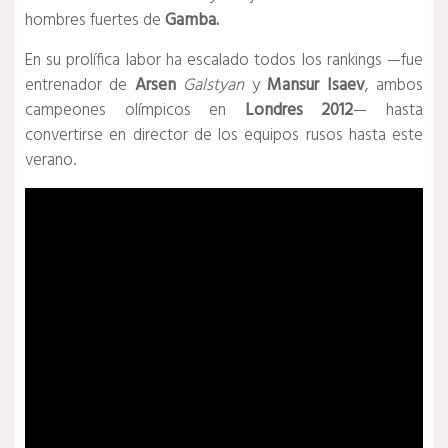
hombres fuertes de
Gamba.
En
su
prolífica labor ha escalado todos los rankings —fue
entrenador de
Arsen
Galstyan
y
Mansur
Isaev
, ambos
campeones olímpicos en
Londres
2012
— hasta
convertirse en director de los equipos rusos hasta este
verano.