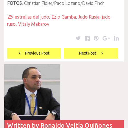
FOTOS
: Christian Fidler/Paco Lozano/David Finch
estrellas del judo
,
Ezio Gamba
,
Judo Rusia
,
judo

ruso
,
Vitaly Makarov
Twitter
Facebook
Pinterest
Google
Lin
Navegación
Previous Post
Next Post
de
entradas
Written by
Ronaldo Veitía Quiñones